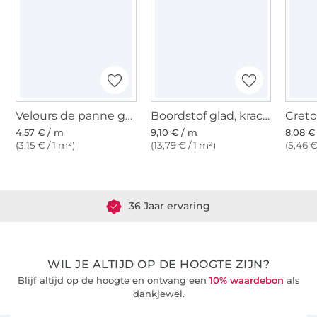
Velours de panne geel
Boordstof glad, krachtig geel
4,57 € / m
9,10 € / m
8,08 €
(3,15 € / 1 m²)
(13,79 € / 1 m²)
(5,46 €
Meer dan 1.8 miljoen meter stof klaar voor verzending
36 Jaar ervaring
WIL JE ALTIJD OP DE HOOGTE ZIJN?
Blijf altijd op de hoogte en ontvang een
10% waardebon
als
dankjewel.