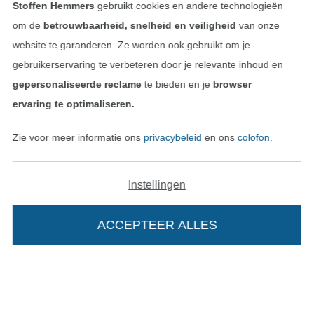
Stoffen Hemmers
gebruikt cookies en andere technologieën
om de
betrouwbaarheid, snelheid en veiligheid
van onze
Contact
website te garanderen. Ze worden ook gebruikt om je
gebruikerservaring te verbeteren door je relevante inhoud en
Bestelling herroepen
gepersonaliseerde reclame
te bieden en je
browser
ervaring te optimaliseren.
Vind meer inspiratie
Zie voor meer informatie ons
privacybeleid
en ons
colofon
.
Instellingen
ACCEPTEER ALLES
Wissel naar de Nederlands
Wissel naar de Fra
Nederlands
Français