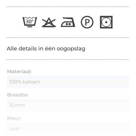
Alle details in één oogopslag
Materiaal:
100% katoen
Breedte:
15 mm
Kleur:
geel