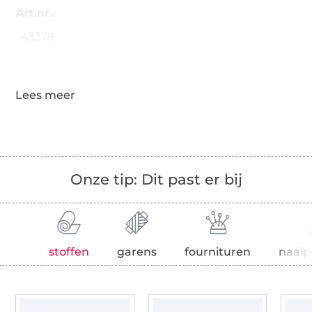
Art.nr.:
43379
Gegevens leverancier
Onze tip: Dit past er bij
stoffen
garens
fournituren
naaip