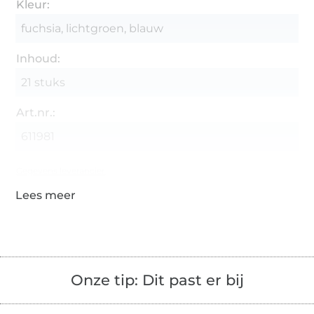
Kleur:
fuchsia, lichtgroen, blauw
Inhoud:
21 stuks
Art.nr.:
611981
Gegevens leverancier
Onze tip: Dit past er bij