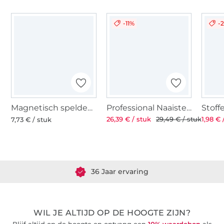
-11%
-
Magnetisch speldenkussen
Professional Naaistersschaar ST 8'' 21 cm
26,39 € / stuk
29,49 € / stuk
1,98 € 
7,73 € / stuk
Meer dan 1.8 miljoen meter stof klaar voor verzending
36 Jaar ervaring
WIL JE ALTIJD OP DE HOOGTE ZIJN?