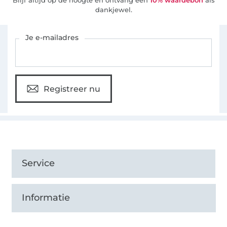
Blijf altijd op de hoogte en ontvang een
10% waardebon
als
dankjewel.
Schrijf je in voor de Stoffen Hemmers nieuwsbrief
Je e-mailadres
Registreer nu
Service
Informatie