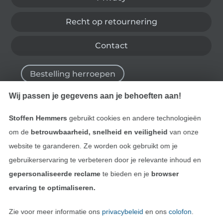
Recht op retournering
Contact
Bestelling herroepen
Wij passen je gegevens aan je behoeften aan!
Vind meer inspiratie
Stoffen Hemmers
gebruikt cookies en andere technologieën
om de
betrouwbaarheid, snelheid en veiligheid
van onze
website te garanderen. Ze worden ook gebruikt om je
gebruikerservaring te verbeteren door je relevante inhoud en
gepersonaliseerde reclame
te bieden en je
browser
ervaring te optimaliseren.
Zie voor meer informatie ons
privacybeleid
en ons
colofon
.