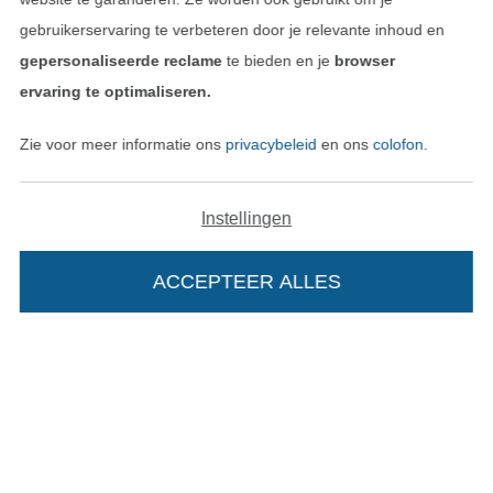
gebruikerservaring te verbeteren door je relevante inhoud en
gepersonaliseerde reclame
te bieden en je
browser
Vind meer inspiratie
ervaring te optimaliseren.
Zie voor meer informatie ons
privacybeleid
en ons
colofon
.
Instellingen
ACCEPTEER ALLES
Wissel naar de Nederlands
Wissel naar de Fra
Nederlands
Français
Deutsch