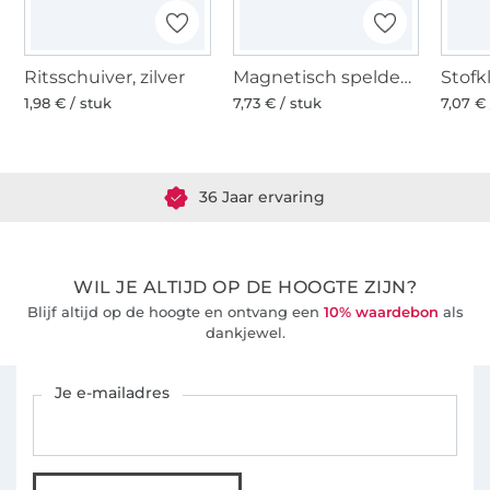
Ritsschuiver, zilver
Magnetisch speldenkussen
1,98 € / stuk
7,73 € / stuk
7,07 € 
Meer dan 1.8 miljoen meter stof klaar voor verzending
36 Jaar ervaring
WIL JE ALTIJD OP DE HOOGTE ZIJN?
Blijf altijd op de hoogte en ontvang een
10% waardebon
als
dankjewel.
Schrijf je in voor de Stoffen Hemmers nieuwsbrief
Je e-mailadres