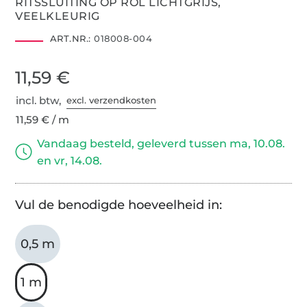
RITSSLUITING OP ROL LICHTGRIJS,
VEELKLEURIG
ART.NR.:
018008-004
11,59 €
incl. btw,
excl. verzendkosten
11,59 € / m
Vandaag besteld, geleverd tussen ma, 10.08.
en vr, 14.08.
Vul de benodigde hoeveelheid in:
0,5 m
1 m