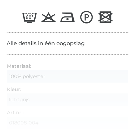
Alle details in één oogopslag
Materiaal:
100% polyester
Kleur:
lichtgrijs
Art.nr.:
018008-004