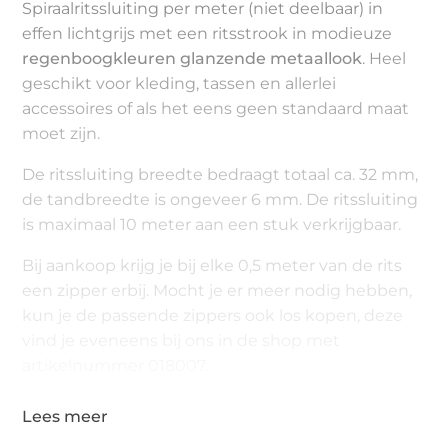
Spiraalritssluiting per meter (niet deelbaar) in
effen lichtgrijs met een ritsstrook in modieuze
regenboogkleuren glanzende metaallook
. Heel
geschikt voor kleding, tassen en allerlei
accessoires of als het eens geen standaard maat
moet zijn.
De ritssluiting breedte bedraagt totaal ca. 32 mm,
de tandbreedte is ongeveer 6 mm. De ritssluiting
is maximaal 10 meter aan een stuk verkrijgbaar.
Bij aankoop krijg je bij elke 0,5 meter van de rits
een zipper erbij. Mocht je er meer nodig hebben,
kun je de passende zippers ook los kopen, deze
vind je eveneens bij ons in de shop met
artikelnummer 018007.