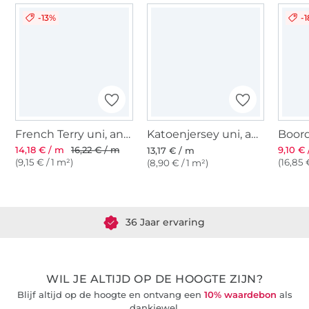
-13%
-
French Terry uni, antracietgrijs
Katoenjersey uni, antracietgrijs
14,18 € / m
16,22 € / m
9,10 €
13,17 € / m
(9,15 € / 1 m²)
(16,85 
(8,90 € / 1 m²)
Meer dan 1.8 miljoen meter stof klaar voor verzending
36 Jaar ervaring
WIL JE ALTIJD OP DE HOOGTE ZIJN?
Blijf altijd op de hoogte en ontvang een
10% waardebon
als
dankjewel.