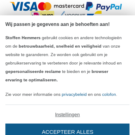
Wij passen je gegevens aan je behoeften aan!
Stoffen Hemmers
gebruikt cookies en andere technologieën
Onze transporteurs
om de
betrouwbaarheid, snelheid en veiligheid
van onze
website te garanderen. Ze worden ook gebruikt om je
gebruikerservaring te verbeteren door je relevante inhoud en
gepersonaliseerde reclame
te bieden en je
browser
ervaring te optimaliseren.
Wissel naar de Duitse shop
Zie voor meer informatie ons
privacybeleid
en ons
colofon
.
Colofon
Algemene voorwaarden
Instellingen
Privacy
ACCEPTEER ALLES