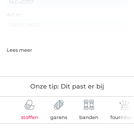
14.0.45757
Art.nr.:
124.570-8002
Gegevens leverancier
Onze tip: Dit past er bij
stoffen
garens
banden
fournitur