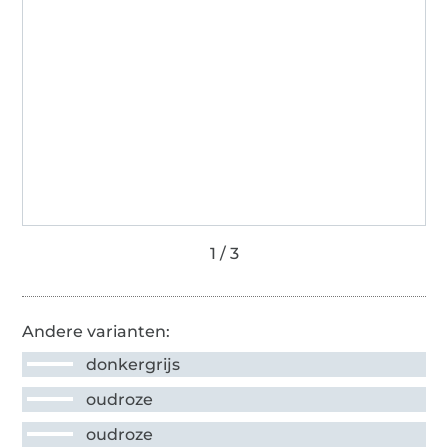
Andere varianten:
donkergrijs
oudroze
oudroze