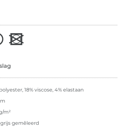
slag
polyester, 18% viscose, 4% elastaan
cm
g/m²
grijs gemêleerd