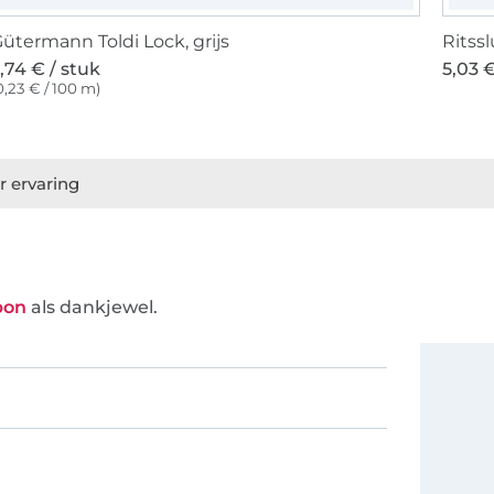
ütermann Toldi Lock, grijs
Ritssl
,74 € / stuk
5,03 €
0,23 € / 100 m)
r ervaring
bon
als dankjewel.