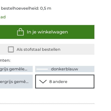
 bestelhoeveelheid: 0,5 m
aad
In je winkelwagen
nten:
muisgrijs gemêleerd
donkerblauw
donkergrijs gemêleerd