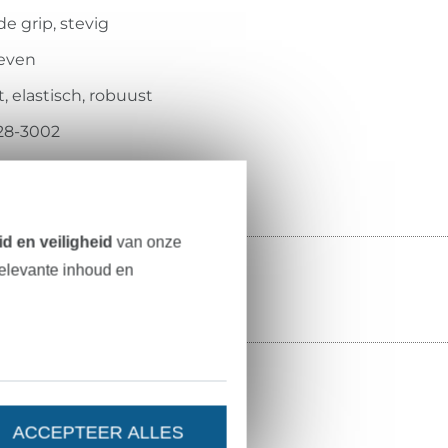
e grip, stevig
even
, elastisch, robuust
628-3002
d en veiligheid
van onze
relevante inhoud en
ACCEPTEER ALLES
patronen