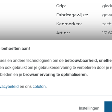
Grip:
gladd
Fabricagewijze:
gew
Kenmerken:
zacht
Art.nr.:
131.
Gegevens leverancier
e behoeften aan!
kies en andere technologieën om de
betrouwbaarheid, snelhei
n ook gebruikt om je gebruikerservaring te verbeteren door je 
Onze tip: Dit past er bij
 bieden en je
browser ervaring te optimaliseren.
ivacybeleid
en ons
colofon
.
Instellingen
garens
ritsen
fournituren
naai