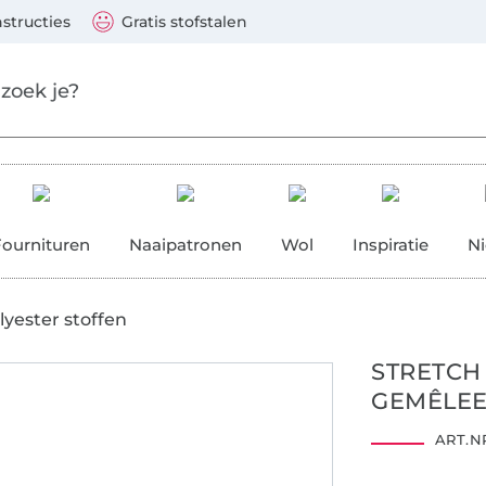
aar de hoofdinhoud gaan
Ga verder met zoek
 Visa, Mastercard, PayPal, iDeal, Vooruitbetaling via b
nstructies
Gratis stofstalen
res
Fournituren
Naaipatronen
Wol
Inspiratie
N
lyester stoffen
STRETCH
GEMÊLE
ART.NR