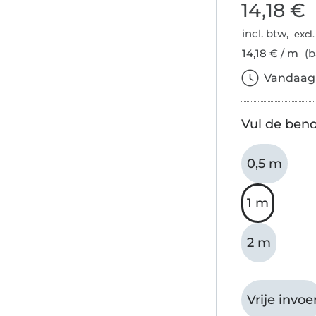
14,18 €
incl. btw,
excl
14,18 € / m
(b
Vandaag b
Vul de beno
0,5 m
1 m
2 m
Vrije invoe