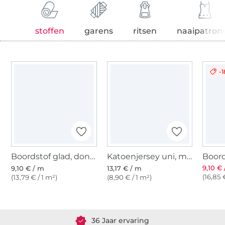
stoffen
garens
ritsen
naaipatron
-
Boordstof glad, donkerblauw
Katoenjersey uni, marineblauw
9,10 €
9,10 € / m
13,17 € / m
(16,85 
(13,79 € / 1 m²)
(8,90 € / 1 m²)
Meer dan 1.8 miljoen meter stof klaar voor verzending
36 Jaar ervaring