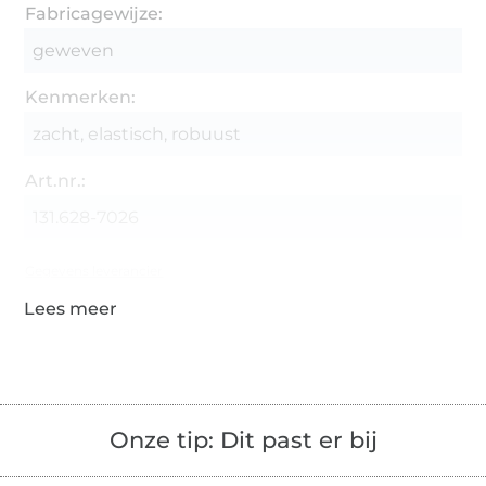
Fabricagewijze:
geweven
Kenmerken:
zacht, elastisch, robuust
Art.nr.:
131.628-7026
Gegevens leverancier
Onze tip: Dit past er bij