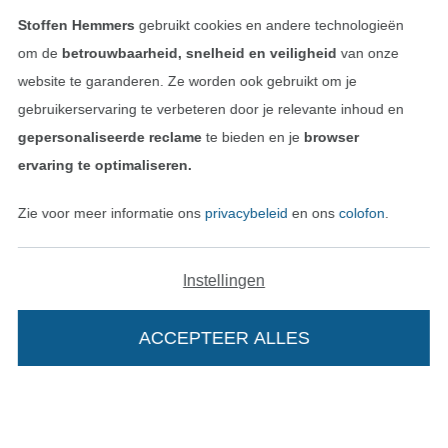
Stoffen Hemmers
gebruikt cookies en andere technologieën
Algemene voorwaarden
om de
betrouwbaarheid, snelheid en veiligheid
van onze
website te garanderen. Ze worden ook gebruikt om je
Privacy
gebruikerservaring te verbeteren door je relevante inhoud en
gepersonaliseerde reclame
te bieden en je
browser
Recht op retournering
ervaring te optimaliseren.
Contact
Zie voor meer informatie ons
privacybeleid
en ons
colofon
.
Bestelling herroepen
Instellingen
Vind meer inspiratie
ACCEPTEER ALLES