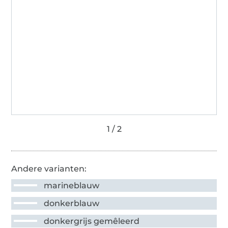
Andere varianten:
marineblauw
donkerblauw
donkergrijs gemêleerd