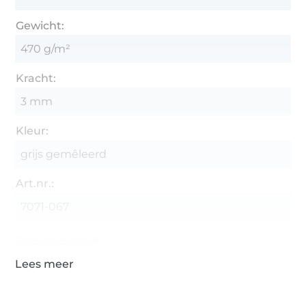
Gewicht:
470 g/m²
Kracht:
3 mm
Kleur:
grijs gemêleerd
Art.nr.:
7071-067
Gegevens leverancier