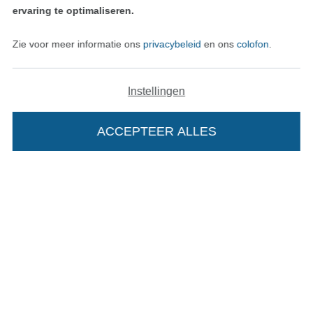
ervaring te optimaliseren.
Zie voor meer informatie ons
privacybeleid
en ons
colofon
.
Instellingen
ACCEPTEER ALLES
Wissel naar de Nederlands
Wissel naar de Fra
Nederlands
Français
Deutsch