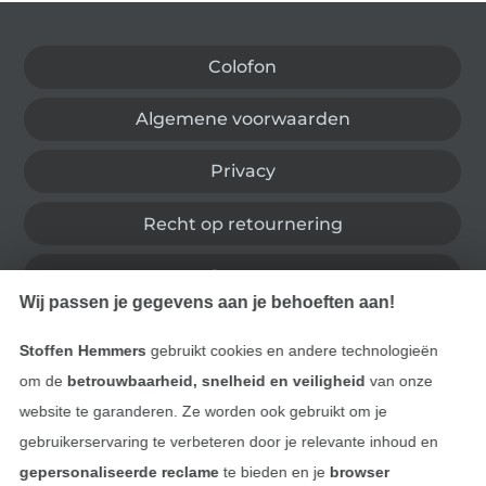
Wissel naar de Duitse shop
Colofon
Algemene voorwaarden
Privacy
Recht op retournering
Contact
Wij passen je gegevens aan je behoeften aan!
Bestelling herroepen
Stoffen Hemmers
gebruikt cookies en andere technologieën
om de
betrouwbaarheid, snelheid en veiligheid
van onze
website te garanderen. Ze worden ook gebruikt om je
Vind meer inspiratie
gebruikerservaring te verbeteren door je relevante inhoud en
gepersonaliseerde reclame
te bieden en je
browser