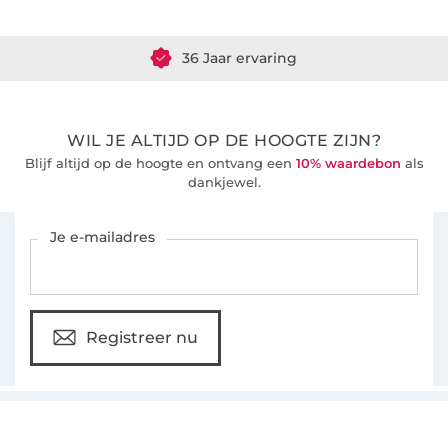
Meer dan 1.8 miljoen meter stof klaar voor verzending
36 Jaar ervaring
WIL JE ALTIJD OP DE HOOGTE ZIJN?
Blijf altijd op de hoogte en ontvang een
10% waardebon
als
dankjewel.
Schrijf je in voor de Stoffen Hemmers nieuwsbrief
Je e-mailadres
Registreer nu