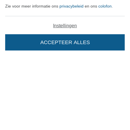
Zie voor meer informatie ons
privacybeleid
en ons
colofon
.
Recht op retournering
Contact
Instellingen
Bestelling herroepen
ACCEPTEER ALLES
Vind meer inspiratie