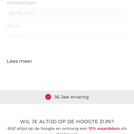
Kenmerken:
zacht, licht
Art.nr.:
7071-012
Gegevens leverancier
Meer dan 1.8 miljoen meter stof klaar voor verzending
36 Jaar ervaring
WIL JE ALTIJD OP DE HOOGTE ZIJN?
Blijf altijd op de hoogte en ontvang een
10% waardebon
als
dankjewel.