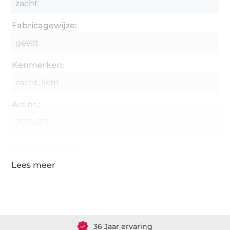
zacht
Fabricagewijze:
gevilt
Kenmerken:
zacht, licht
Art.nr.:
7071-015
Gegevens leverancier
Meer dan 1.8 miljoen meter stof klaar voor verzending
36 Jaar ervaring