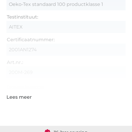
Oeko-Tex standaard 100 productklasse 1
Testinstituut:
AITEX
Certificaatnummer:
2001AN1274
Art.nr.:
200M-269
Gegevens leverancier
Meer dan 1.8 miljoen meter stof klaar voor verzending
36 Jaar ervaring