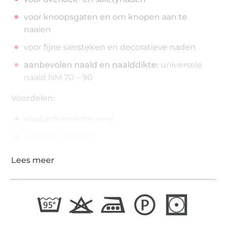
voor knoopsgaten en om knopen aan te
naaien
voor fijne siersteken en decoratieve naden
aanbevolen naald en naalddikte:
universele
naald NM 70 – 90
Voordelen:
elastisch en scheurvrij
wasecht tot 95°C
strijkecht tot 200°C
200 meter op de spoel
draaddikte: No./Tkt. 100 | dtex 300/2 | Nm 65/2