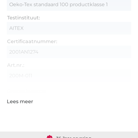
Oeko-Tex standaard 100 productklasse 1
Testinstituut:
AITEX
Certificaatnummer:
2001AN1274
Art.nr.:
200M-011
Gegevens leverancier
Meer dan 1.8 miljoen meter stof klaar voor verzending
36 Jaar ervaring