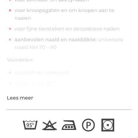
voor knoopsgaten en om knopen aan te
naaien
voor fijne siersteken en decoratieve naden
aanbevolen naald en naalddikte:
universele
naald NM 70 – 90
Voordelen:
elastisch en scheurvrij
wasecht tot 95°C
strijkecht tot 200°C
200 meter op de spoel
draaddikte: No./Tkt. 100 | dtex 300/2 | Nm 65/2