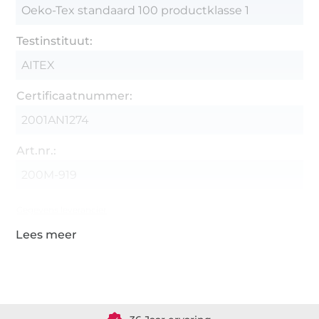
Oeko-Tex standaard 100 productklasse 1
Testinstituut:
AITEX
Certificaatnummer:
2001AN1274
Art.nr.:
200M-919
Gegevens leverancier
Meer dan 1.8 miljoen meter stof klaar voor verzending
36 Jaar ervaring