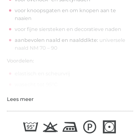
voor knoopsgaten en om knopen aan te
naaien
voor fijne siersteken en decoratieve naden
aanbevolen naald en naalddikte:
universele
naald NM 70 – 90
Voordelen:
elastisch en scheurvrij
wasecht tot 95°C
strijkecht tot 200°C
200 meter op de spoel
draaddikte: No./Tkt. 100 | dtex 300/2 | Nm 65/2