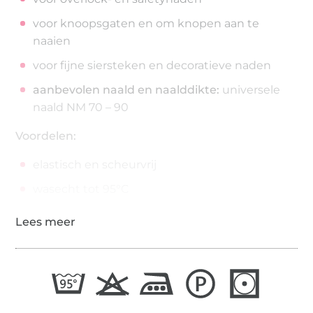
voor knoopsgaten en om knopen aan te
naaien
voor fijne siersteken en decoratieve naden
aanbevolen naald en naalddikte:
universele
naald NM 70 – 90
Voordelen:
elastisch en scheurvrij
wasecht tot 95°C
strijkecht tot 200°C
200 meter op de spoel
draaddikte: No./Tkt. 100 | dtex 300/2 | Nm 65/2