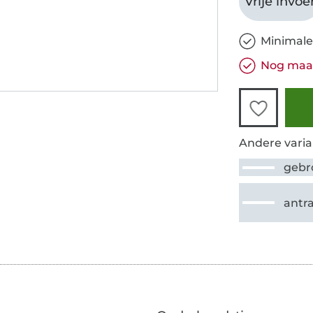
Vrije invoe
Minimale
Nog maar
Andere varia
gebr
antra