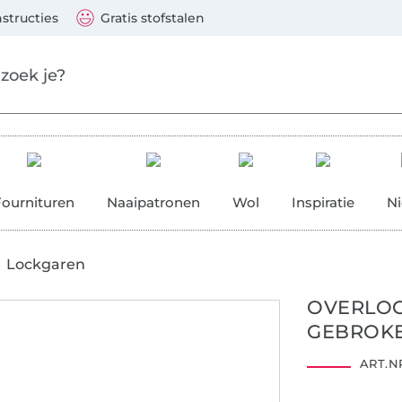
aar de hoofdinhoud gaan
Ga verder met zoek
 Visa, Mastercard, PayPal, iDeal, Vooruitbetaling via b
nstructies
Gratis stofstalen
res
Fournituren
Naaipatronen
Wol
Inspiratie
N
Lockgaren
OVERLOCK
GEBROKE
ART.NR