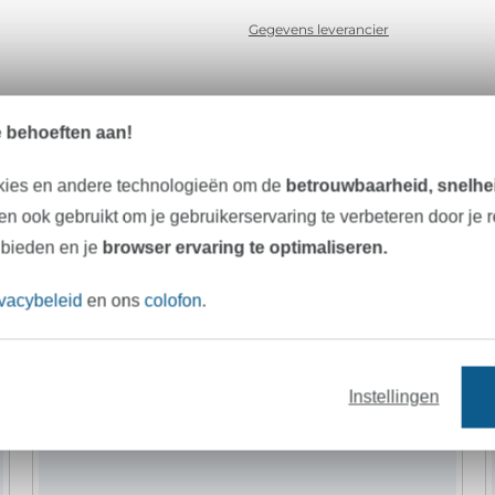
Gegevens leverancier
e behoeften aan!
Onze tip: Dit past er bij
kies en andere technologieën om de
betrouwbaarheid, snelhei
n ook gebruikt om je gebruikerservaring te verbeteren door je 
 bieden en je
browser ervaring te optimaliseren.
ivacybeleid
en ons
colofon
.
stoffen
garens
fournituren
Instellingen