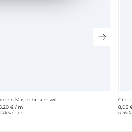
innen Mix, gebroken wit
Creto
5,20 € / m
8,08 
11,26 € / 1 m²)
(5,46 € 