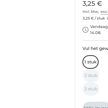
3,25 €
incl. btw,
excl
3,25 € / stuk
(
Vandaag 
14.08.
Vul het gew
1 stuk
2 stuk
3 stuk