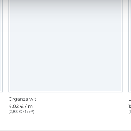
Organza wit
L
4,02 € / m
1
(2,83 € / 1 m²)
(