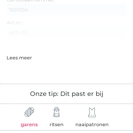
1501004
Art.nr.:
4671-011
Gegevens leverancier
Onze tip: Dit past er bij
garens
ritsen
naaipatronen