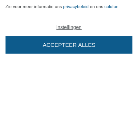
Zie voor meer informatie ons
privacybeleid
en ons
colofon
.
Instellingen
ACCEPTEER ALLES
Onze transporteurs
Wissel naar de Duitse shop
Colofon
Algemene voorwaarden