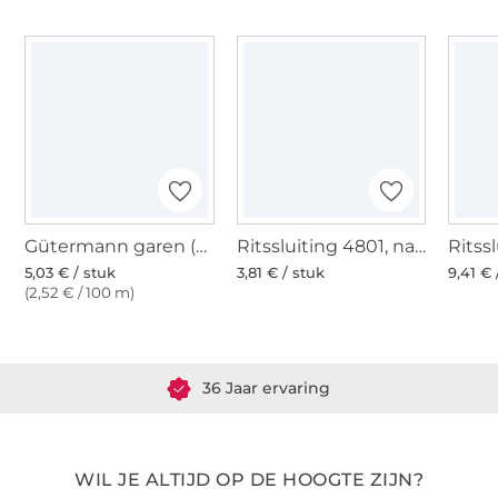
Gütermann garen (412)
Ritssluiting 4801, naturel wit
5,03 € / stuk
3,81 € / stuk
9,41 € 
(2,52 € / 100 m)
Meer dan 1.8 miljoen meter stof klaar voor verzending
36 Jaar ervaring
WIL JE ALTIJD OP DE HOOGTE ZIJN?