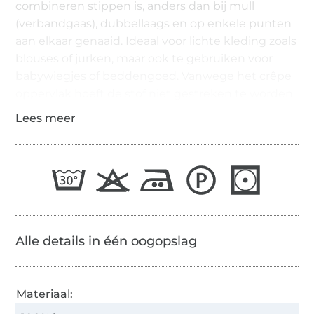
combineren stippen is, anders dan bij mull
(verbandgaas), dubbellaags en op enkele punten
aan elkaar genaaid. Ideaal voor lichte kleding zoals
blouses of jurken, maar ook te gebruiken voor
babywiegjes of beddengoed. Vanwege het crêpe
oppervlak hoeft de stof niet gestreken te worden.
Alle details in één oogopslag
Materiaal: