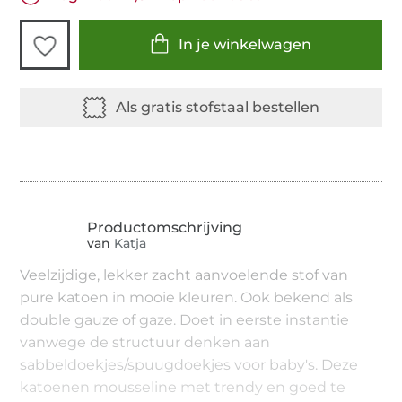
In je winkelwagen
van
Katja
Veelzijdige, lekker zacht aanvoelende stof van
pure katoen in mooie kleuren. Ook bekend als
double gauze of gaze. Doet in eerste instantie
vanwege de structuur denken aan
sabbeldoekjes/spuugdoekjes voor baby's. Deze
katoenen mousseline met trendy en goed te