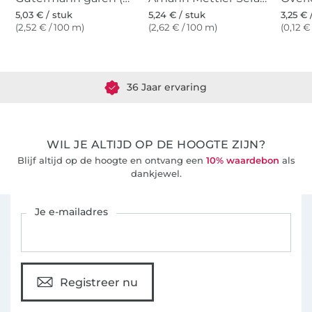
5,03 € / stuk
5,24 € / stuk
3,25 € 
(2,52 € / 100 m)
(2,62 € / 100 m)
(0,12 €
Meer dan 1.8 miljoen meter stof klaar voor verzending
36 Jaar ervaring
WIL JE ALTIJD OP DE HOOGTE ZIJN?
Blijf altijd op de hoogte en ontvang een
10% waardebon
als
dankjewel.
Schrijf je in voor de Stoffen Hemmers nieuwsbrief
Je e-mailadres
Registreer nu