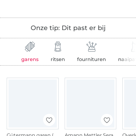
Onze tip: Dit past er bij
garens
ritsen
fournituren
naaipa
Gütermann garen (232)
Amann Mettler Seracycle Naaigaren 120, koningsblauw