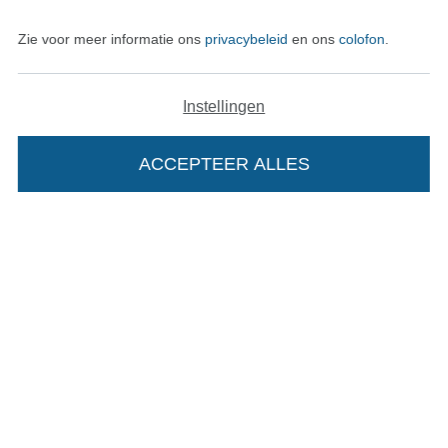
Zie voor meer informatie ons
privacybeleid
en ons
colofon
.
Wissel naar de Duitse shop
Instellingen
Colofon
ACCEPTEER ALLES
Algemene voorwaarden
Privacy
Recht op retournering
Contact
Bestelling herroepen