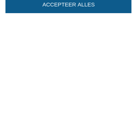
ACCEPTEER ALLES
Algemene voorwaarden
Privacy
Recht op retournering
Contact
Bestelling herroepen
Vind meer inspiratie