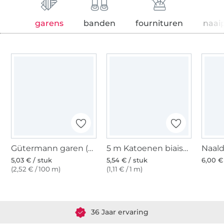
garens
banden
fournituren
naai
Gütermann garen (483)
5 m Katoenen biaisband, zeegroen (323)
5,03 € / stuk
5,54 € / stuk
6,00 €
(2,52 € / 100 m)
(1,11 € / 1 m)
Meer dan 1.8 miljoen meter stof klaar voor verzending
36 Jaar ervaring