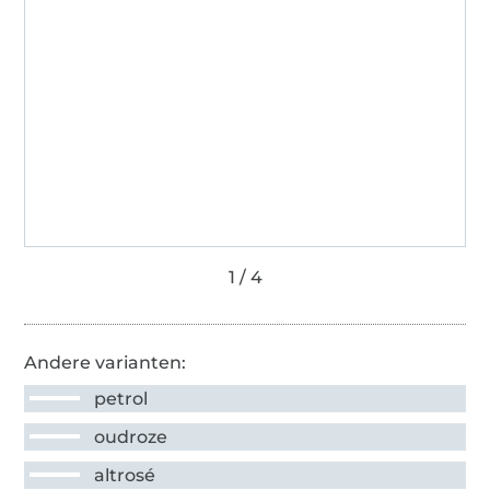
Andere varianten:
petrol
oudroze
altrosé