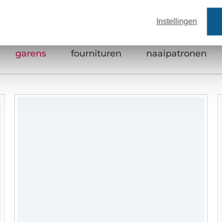
Instellingen
garens
fournituren
naaipatronen