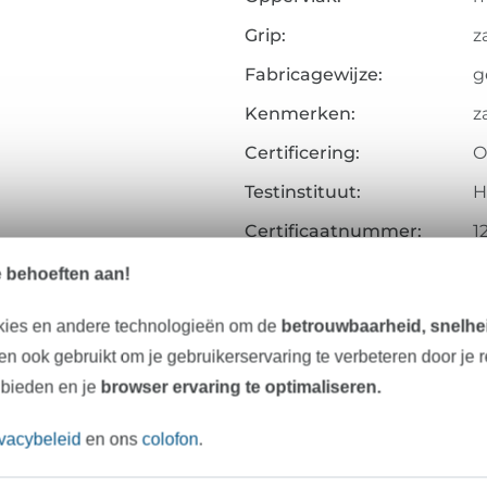
Grip:
z
Fabricagewijze:
g
Kenmerken:
z
Certificering:
O
Testinstituut:
H
Certificaatnummer:
1
Art.nr.:
1
e behoeften aan!
Gegevens leverancier
kies en andere technologieën om de
betrouwbaarheid, snelhei
n ook gebruikt om je gebruikerservaring te verbeteren door je 
 bieden en je
browser ervaring te optimaliseren.
Onze tip: Dit past er bij
ivacybeleid
en ons
colofon
.