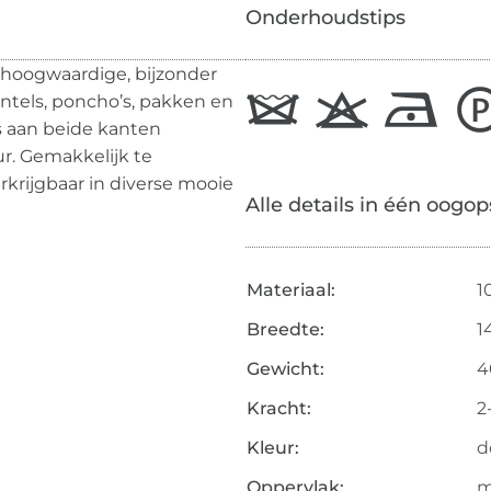
Onderhoudstips
 hoogwaardige, bijzonder
antels, poncho’s, pakken en
is aan beide kanten
ur. Gemakkelijk te
rkrijgbaar in diverse mooie
Alle details in één oogop
Materiaal:
1
Breedte:
1
Gewicht:
4
Kracht:
2
Kleur:
d
Oppervlak:
m