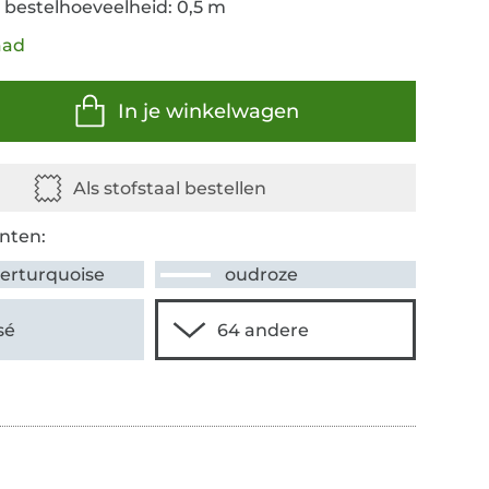
 bestelhoeveelheid: 0,5 m
aad
In je winkelwagen
nten:
erturquoise
oudroze
sé