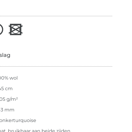
slag
00% wol
45 cm
05 g/m²
-3 mm
onkerturquoise
at, bruikbaar aan beide zijden