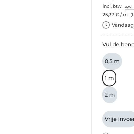
incl. btw,
excl
25,37 € / m
(b
Vandaag b
Vul de beno
0,5 m
1 m
2 m
Vrije invoe