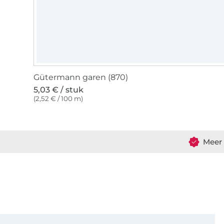
Gütermann garen (870)
5,03 € / stuk
(2,52 € / 100 m)
Meer 
Schrijf je in voor de Stoffen Hemmers nieuwsbrief