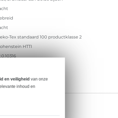
acht
ebreid
acht
eko-Tex standaard 100 productklasse 2
ohenstein HTTI
2.0.10316
11.976-7038
d en veiligheid
van onze
relevante inhoud en