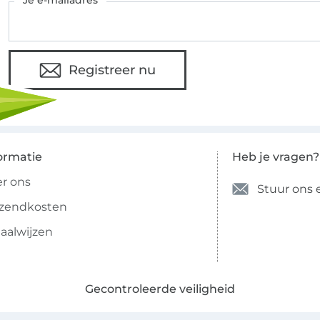
Je e-mailadres
Registreer nu
ormatie
Heb je vragen?
r ons
Stuur ons 
rzendkosten
aalwijzen
Gecontroleerde veiligheid