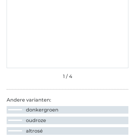
Andere varianten:
donkergroen
oudroze
altrosé