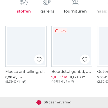
stoffen
garens
fournituren
naaip
-18%
Fleece antipilling, donkergroen
Boordstof geribd, donkergroen
9,10 € / m
11,13 € / m
8,08 € / m
5,03 € 
(16,85 € / 1 m²)
(5,39 € / 1 m²)
(2,52 €
Meer dan 1.8 miljoen meter stof klaar voor verzending
36 Jaar ervaring