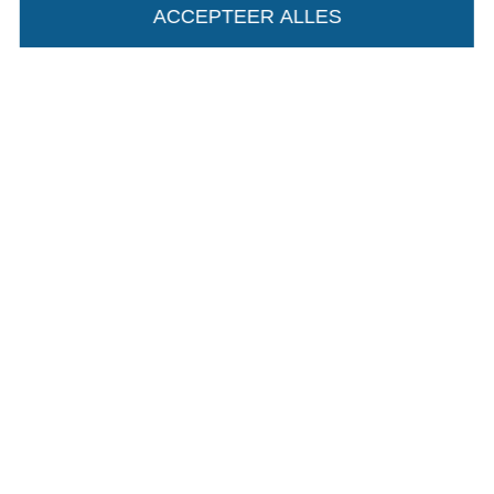
ACCEPTEER ALLES
Algemene voorwaarden
Privacy
Recht op retournering
Contact
Bestelling herroepen
Vind meer inspiratie