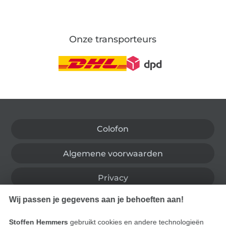
Onze transporteurs
Wissel naar de Duitse shop
Colofon
Algemene voorwaarden
Privacy
Wij passen je gegevens aan je behoeften aan!
Recht op retournering
Stoffen Hemmers
gebruikt cookies en andere technologieën