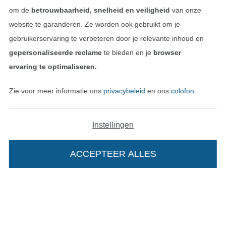
Contact
om de
betrouwbaarheid, snelheid en veiligheid
van onze
website te garanderen. Ze worden ook gebruikt om je
Bestelling herroepen
gebruikerservaring te verbeteren door je relevante inhoud en
gepersonaliseerde reclame
te bieden en je
browser
ervaring te optimaliseren.
Vind meer inspiratie
Zie voor meer informatie ons
privacybeleid
en ons
colofon
.
Instellingen
ACCEPTEER ALLES
Wissel naar de Nederlands
Wissel naar de Fra
Nederlands
Français