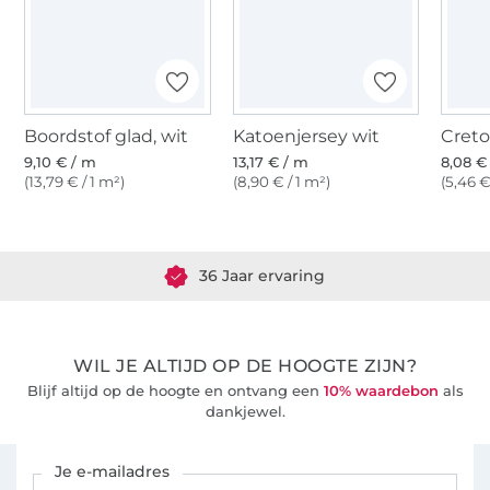
Boordstof glad, wit
Katoenjersey wit
Creto
9,10 € / m
13,17 € / m
8,08 €
(13,79 € / 1 m²)
(8,90 € / 1 m²)
(5,46 €
Meer dan 1.8 miljoen meter stof klaar voor verzending
36 Jaar ervaring
WIL JE ALTIJD OP DE HOOGTE ZIJN?
Blijf altijd op de hoogte en ontvang een
10% waardebon
als
dankjewel.
Schrijf je in voor de Stoffen Hemmers nieuwsbrief
Je e-mailadres