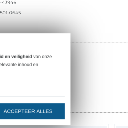
1-43946
801-0645
d en veiligheid
van onze
relevante inhoud en
ACCEPTEER ALLES