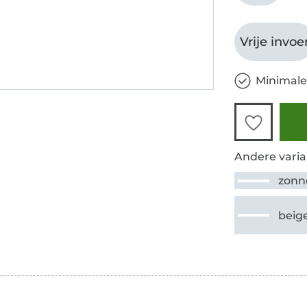
Vrije invoe
Minimale
Andere varia
zonn
beig