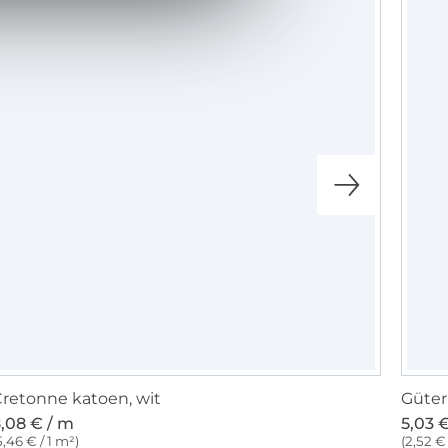
retonne katoen, wit
Güter
,08 € / m
5,03 €
5,46 € / 1 m²)
(2,52 €