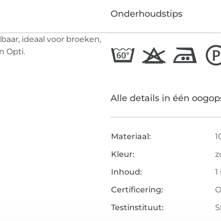
Onderhoudstips
lbaar, ideaal voor broeken,
n Opti.
Alle details in één oogop
Materiaal:
1
Kleur:
z
Inhoud:
1
Certificering:
O
Testinstituut:
S