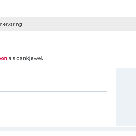
r ervaring
bon
als dankjewel.