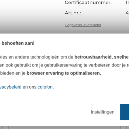
Certificaatnummer:
1
Art.nr.:
4
Gegevens leverancier
e behoeften aan!
Onze tip: Dit past er bij
kies en andere technologieën om de
betrouwbaarheid, snelhei
n ook gebruikt om je gebruikerservaring te verbeteren door je 
 bieden en je
browser ervaring te optimaliseren.
ivacybeleid
en ons
colofon
.
stoffen
garens
naaipatronen
Instellingen