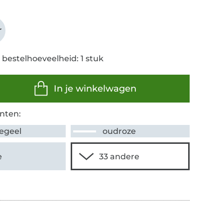
r
 bestelhoeveelheid: 1 stuk
In je winkelwagen
nten:
egeel
oudroze
e