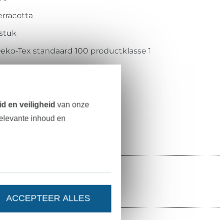
erracotta
 stuk
eko-Tex standaard 100 productklasse 1
ITEX
001AN1274
01920-227
d en veiligheid
van onze
relevante inhoud en
ACCEPTEER ALLES