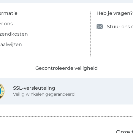
ormatie
Heb je vragen?
r ons
Stuur ons 
rzendkosten
aalwijzen
Gecontroleerde veiligheid
SSL-versleuteling
Veilig winkelen gegarandeerd
Onze 