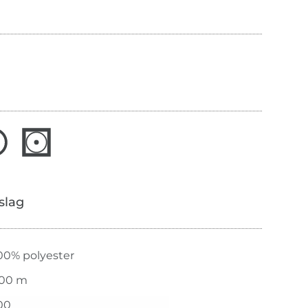
slag
00% polyester
00 m
00