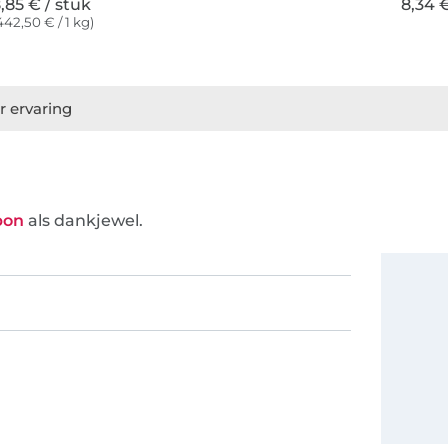
,85 € / stuk
8,34 €
442,50 € / 1 kg)
r ervaring
bon
als dankjewel.