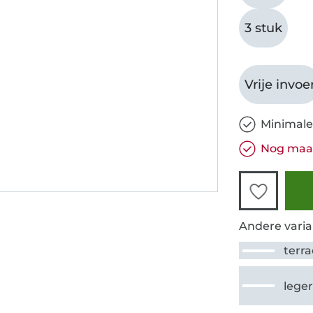
3 stuk
Vrije invoe
Minimale
Nog maar
Andere varia
terra
lege