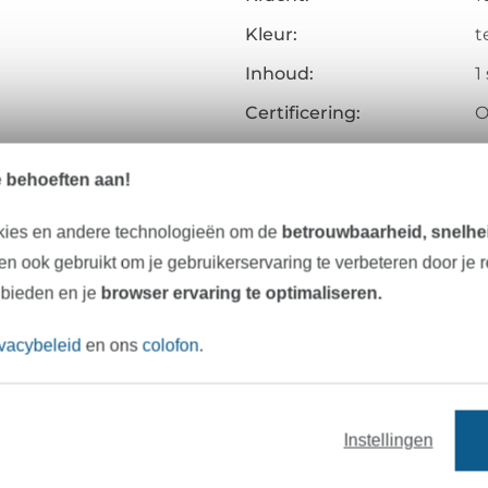
Kleur:
t
Inhoud:
1
Certificering:
O
Testinstituut:
A
e behoeften aan!
Certificaatnummer:
2
Art.nr.:
7
kies en andere technologieën om de
betrouwbaarheid, snelhei
n ook gebruikt om je gebruikerservaring te verbeteren door je 
Gegevens leverancier
 bieden en je
browser ervaring te optimaliseren.
ivacybeleid
en ons
colofon
.
Onze tip: Dit past er bij
Instellingen