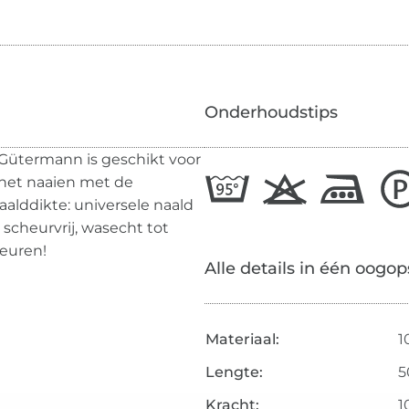
Onderhoudstips
 Gütermann is geschikt voor
r het naaien met de
alddikte: universele naald
scheurvrij, wasecht tot
leuren!
Alle details in één oogop
Materiaal:
1
Lengte:
5
Kracht:
1