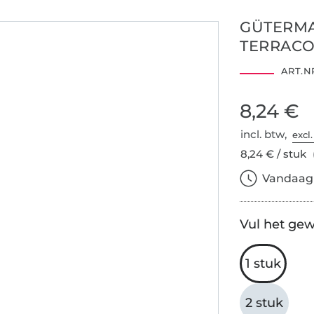
GÜTERMA
TERRACO
2001AN1274
ART.NR
AITEX
8,24 €
incl. btw,
excl
8,24 € / stuk
Vandaag b
Vul het gew
1 stuk
2 stuk