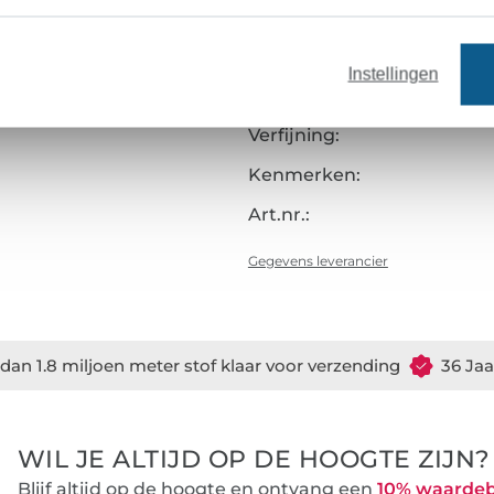
Oppervlak:
Grip:
Instellingen
Fabricagewijze:
Verfijning:
Kenmerken:
Art.nr.:
Gegevens leverancier
dan 1.8 miljoen meter stof klaar voor verzending
36 Jaa
WIL JE ALTIJD OP DE HOOGTE ZIJN?
Blijf altijd op de hoogte en ontvang een
10% waarde