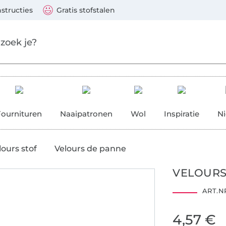
aar de hoofdinhoud gaan
Ga verder met zoek
 Visa, Mastercard, PayPal, iDeal, Vooruitbetaling via b
nstructies
Gratis stofstalen
res
Fournituren
Naaipatronen
Wol
Inspiratie
N
lours stof
Velours de panne
VELOURS
ART.NR
4,57 €