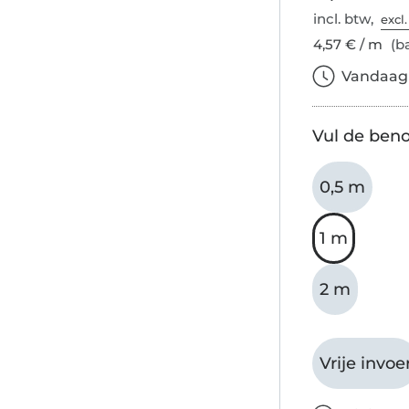
incl. btw,
excl
4,57 € / m
(ba
Vandaag b
Vul de beno
0,5 m
1 m
2 m
Vrije invoe