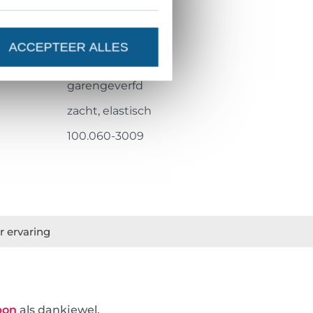
glanzend
zacht
ACCEPTEER ALLES
gebreid
garengeverfd
zacht, elastisch
100.060-3009
r ervaring
bon
als dankjewel.