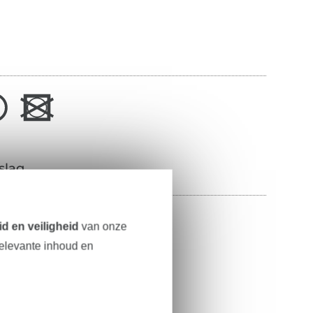
slag
100% polyester
d en veiligheid
van onze
relevante inhoud en
145 cm
160 g/m²
terracotta