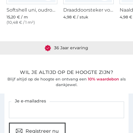
Softshell uni, oudroze
Draaddoorsteker voor naaimachines 'overlock'
15,20 € / m
4,98 € / stuk
4,98 €
(10,48 € / 1 m²)
Meer dan 1.8 miljoen meter stof klaar voor verzending
36 Jaar ervaring
WIL JE ALTIJD OP DE HOOGTE ZIJN?
Blijf altijd op de hoogte en ontvang een
10% waardebon
als
dankjewel.
Schrijf je in voor de Stoffen Hemmers nieuwsbrief
Je e-mailadres
Registreer nu