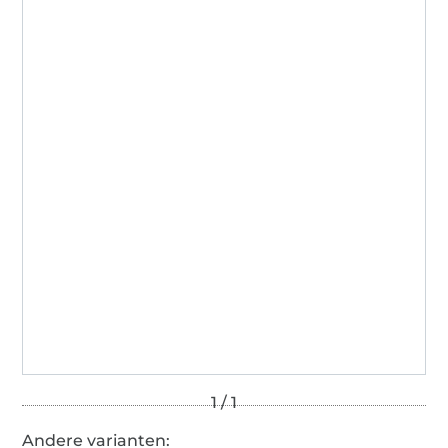
2001AN1274
AITEX
Andere varianten: