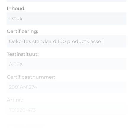
Inhoud:
1 stuk
Certificering:
Oeko-Tex standaard 100 productklasse 1
Testinstituut:
AITEX
Certificaatnummer:
2001AN1274
Art.nr.:
701920-473
Gegevens leverancier