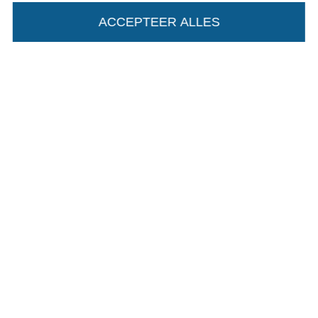
ACCEPTEER ALLES
Wissel naar de Duitse shop
Colofon
Algemene voorwaarden
Privacy
Recht op retournering
Contact
Bestelling herroepen