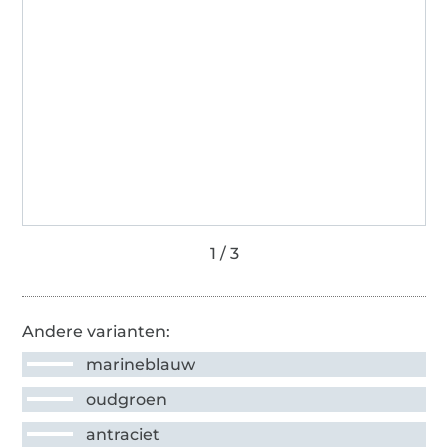
Andere varianten:
marineblauw
oudgroen
antraciet