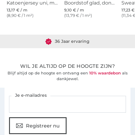
Katoenjersey uni, marineblauw
Boordstof glad, donkerblauw
13,17 € / m
9,10 € / m
17,23 €
(8,90 € / 1 m²)
(13,79 € / 1 m²)
(11,34 
Meer dan 1.8 miljoen meter stof klaar voor verzending
36 Jaar ervaring
WIL JE ALTIJD OP DE HOOGTE ZIJN?
Blijf altijd op de hoogte en ontvang een
10% waardebon
als
dankjewel.
Schrijf je in voor de Stoffen Hemmers nieuwsbrief
Je e-mailadres
Registreer nu