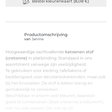
van
Janine
Hoogwaardige zachtvallende
katoenen stof
(cretonne)
in platbinding. Standaard in ons
assortiment vanwege zijn veelzijdigheid.
Te gebruiken voor kleding, tafellakens of
beddengoed, voor decoratiedoeleinden, maar ook
bij het knutselen. De stof is lekker stevig en
gemakkelijk te verwerken.
Beschikbaar in enorm veel kleuren, daardoor
goed te combineren. Deze cretonne is kleurecht,
ook na vaak wassen (let wel op de