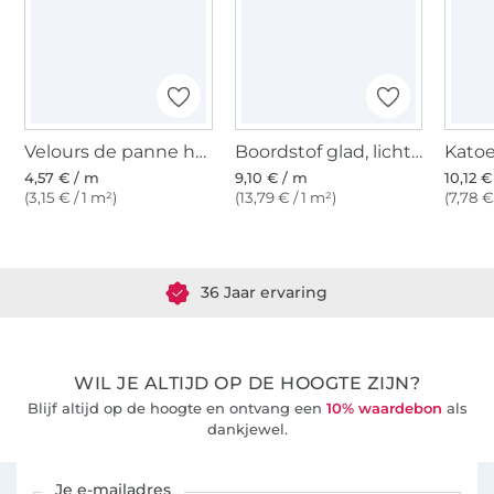
Velours de panne hemelsblauw
Boordstof glad, lichtblauw
4,57 € / m
9,10 € / m
10,12 €
(3,15 € / 1 m²)
(13,79 € / 1 m²)
(7,78 €
Meer dan 1.8 miljoen meter stof klaar voor verzending
36 Jaar ervaring
WIL JE ALTIJD OP DE HOOGTE ZIJN?
Blijf altijd op de hoogte en ontvang een
10% waardebon
als
dankjewel.
Schrijf je in voor de Stoffen Hemmers nieuwsbrief
Je e-mailadres