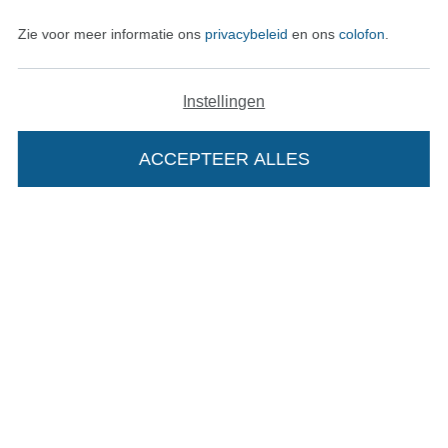
Zie voor meer informatie ons
privacybeleid
en ons
colofon
.
Onze transporteurs
Instellingen
ACCEPTEER ALLES
Wissel naar de Duitse shop
Colofon
Algemene voorwaarden
Privacy
Recht op retournering