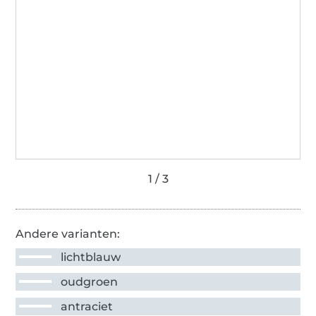
Andere varianten:
lichtblauw
oudgroen
antraciet