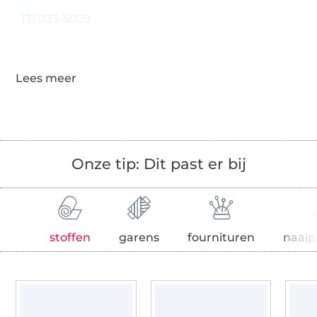
131.033-5029
Gegevens leverancier
Onze tip: Dit past er bij
stoffen
garens
fournituren
naaip