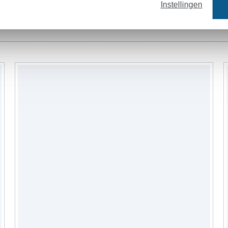
Instellingen
rens
ritsen
banden
fournituren