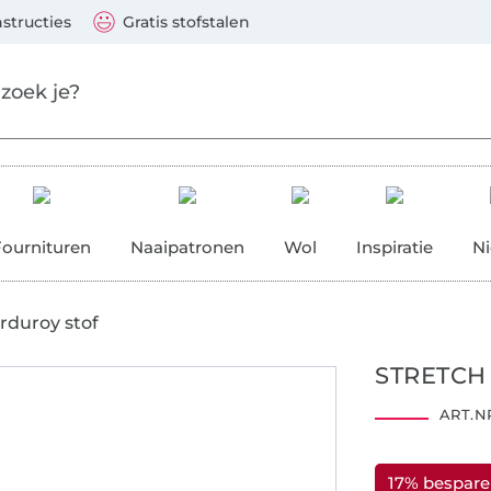
aar de hoofdinhoud gaan
Ga verder met zoek
 Visa, Mastercard, PayPal, iDeal, Vooruitbetaling via b
nstructies
Gratis stofstalen
res
Fournituren
Naaipatronen
Wol
Inspiratie
N
rduroy stof
STRETCH
ART.NR
17% bespar