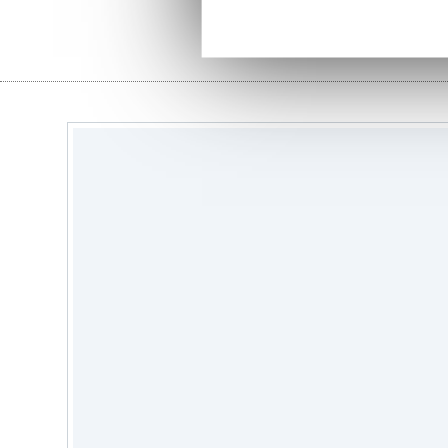
stoffen
ga