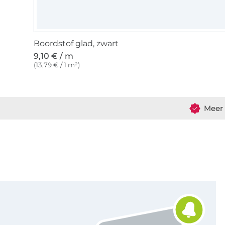
Boordstof glad, zwart
9,10 € / m
(13,79 € / 1 m²)
Meer 
Schrijf je in voor de Stoffen Hemmers nieuwsbrief