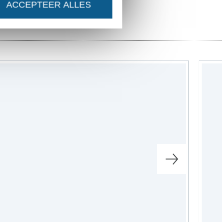
ACCEPTEER ALLES
naaipatronen