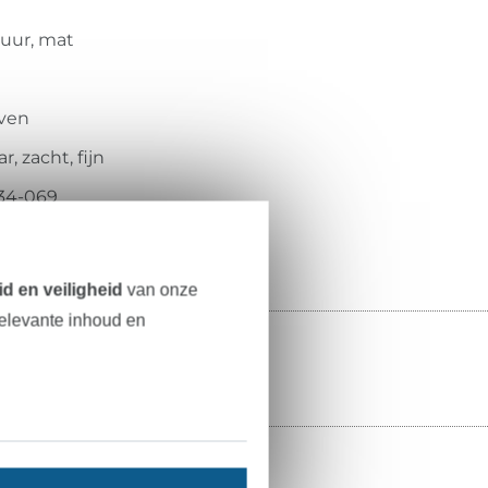
tuur, mat
ven
r, zacht, fijn
34-069
d en veiligheid
van onze
relevante inhoud en