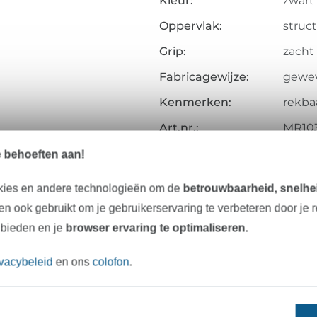
Kleur:
zwart
Oppervlak:
struc
Grip:
zacht
Fabricagewijze:
gewe
Kenmerken:
rekbaa
Art.nr.:
MR10
e behoeften aan!
Gegevens leverancier
kies en andere technologieën om de
betrouwbaarheid, snelhei
n ook gebruikt om je gebruikerservaring te verbeteren door je 
 bieden en je
browser ervaring te optimaliseren.
Onze tip: Dit past er bij
ivacybeleid
en ons
colofon
.