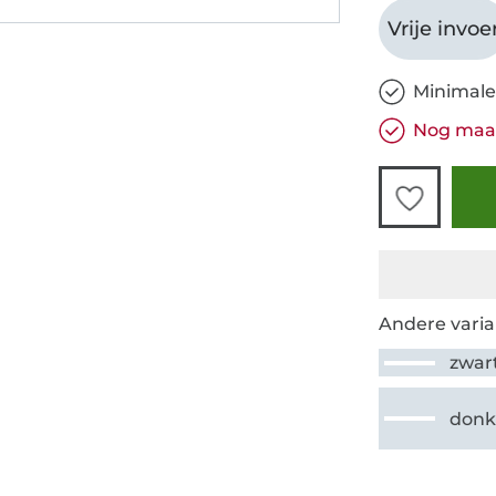
Vrije invoe
Minimale
Nog maar
Andere varia
zwar
donk