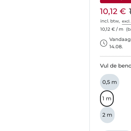
10,12 €
incl. btw,
excl
10,12 € / m
(ba
Vandaag 
14.08.
Vul de beno
0,5 m
1 m
2 m