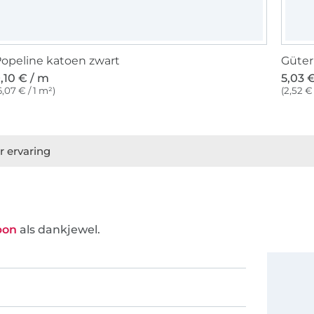
opeline katoen zwart
Güter
,10 € / m
5,03 €
6,07 € / 1 m²)
(2,52 €
r ervaring
bon
als dankjewel.