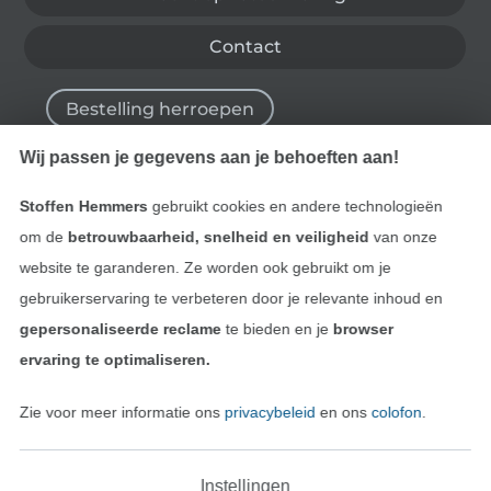
Contact
Bestelling herroepen
Wij passen je gegevens aan je behoeften aan!
Vind meer inspiratie
Stoffen Hemmers
gebruikt cookies en andere technologieën
om de
betrouwbaarheid, snelheid en veiligheid
van onze
website te garanderen. Ze worden ook gebruikt om je
gebruikerservaring te verbeteren door je relevante inhoud en
gepersonaliseerde reclame
te bieden en je
browser
ervaring te optimaliseren.
Zie voor meer informatie ons
privacybeleid
en ons
colofon
.
Instellingen