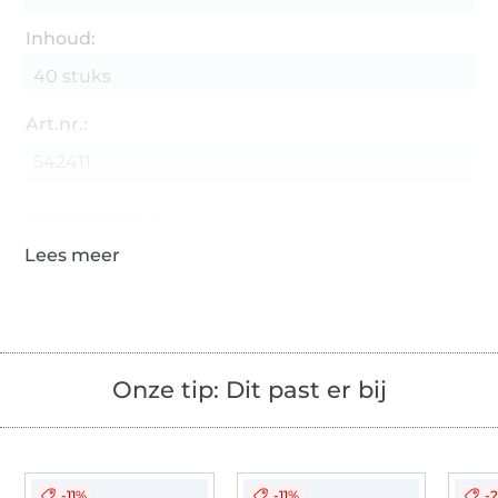
Inhoud:
40 stuks
Art.nr.:
542411
Gegevens leverancier
Onze tip: Dit past er bij
-11%
-11%
-