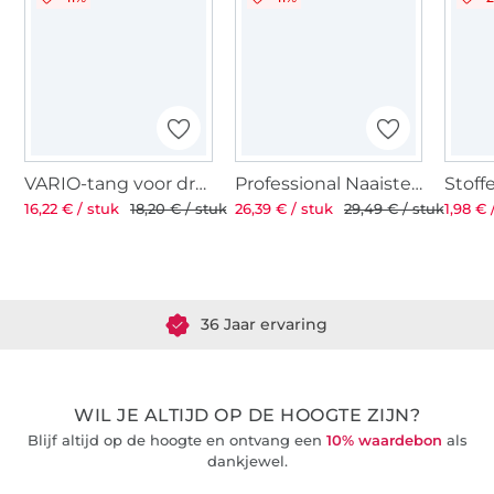
VARIO-tang voor drukknopen met 2 ponsmatrijzen
Professional Naaistersschaar ST 8'' 21 cm
16,22 € / stuk
18,20 € / stuk
26,39 € / stuk
29,49 € / stuk
1,98 € 
Meer dan 1.8 miljoen meter stof klaar voor verzending
36 Jaar ervaring
WIL JE ALTIJD OP DE HOOGTE ZIJN?
Blijf altijd op de hoogte en ontvang een
10% waardebon
als
dankjewel.