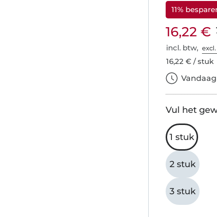
11% bespare
16,22 €
incl. btw,
excl
16,22 € / stuk
Vandaag b
Vul het gew
1 stuk
2 stuk
3 stuk