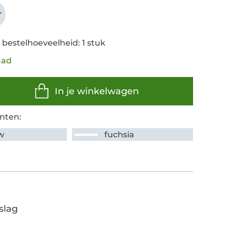
r
 bestelhoeveelheid: 1 stuk
aad
In je winkelwagen
nten:
w
fuchsia
slag