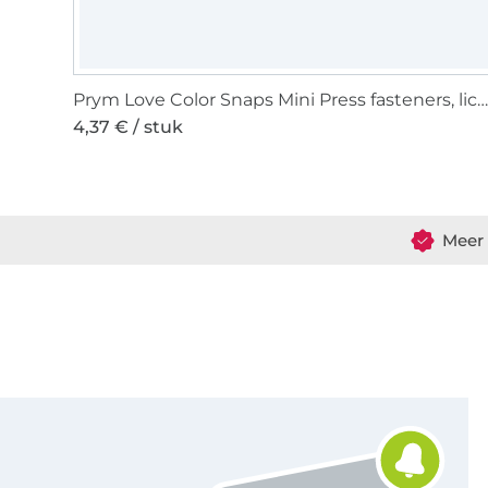
Prym Love Color Snaps Mini Press fasteners, lichtbla
4,37 € / stuk
Meer 
Schrijf je in voor de Stoffen Hemmers nieuwsbrief