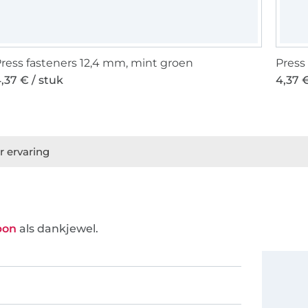
ress fasteners 12,4 mm, mint groen
Press 
,37 € / stuk
4,37 €
r ervaring
bon
als dankjewel.