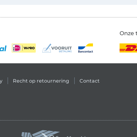
Onze 
y
Recht op retournering
Contact