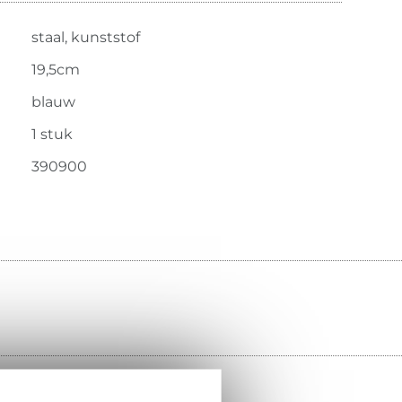
staal, kunststof
19,5cm
blauw
1 stuk
390900