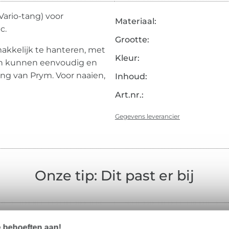
ario-tang) voor
Materiaal:
c.
Grootte:
kkelijk te hanteren, met
Kleur:
gen kunnen eenvoudig en
ng van Prym. Voor naaien,
Inhoud:
Art.nr.:
Gegevens leverancier
Onze tip: Dit past er bij
e behoeften aan!