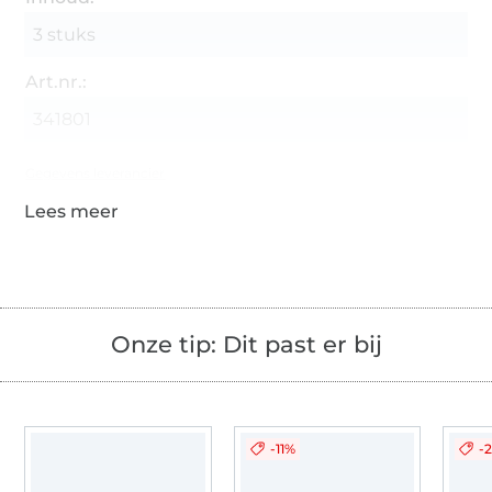
3 stuks
Art.nr.:
341801
Gegevens leverancier
Onze tip: Dit past er bij
-11%
-