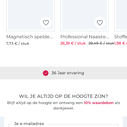
Magnetisch speldenkussen
Professional Naaistersschaar ST 8'' 21 cm
26,39 € / stuk
29,49 € / stuk
1,98 € 
7,73 € / stuk
Meer dan 1.8 miljoen meter stof klaar voor verzending
36 Jaar ervaring
WIL JE ALTIJD OP DE HOOGTE ZIJN?
Blijf altijd op de hoogte en ontvang een
10% waardebon
als
dankjewel.
Schrijf je in voor de Stoffen Hemmers nieuwsbrief
Je e-mailadres