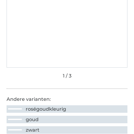
Andere varianten:
roségoudkleurig
goud
zwart