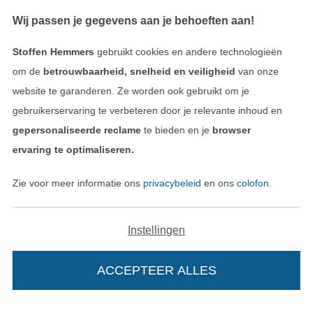
Contact
Wij passen je gegevens aan je behoeften aan!
Bestelling herroepen
Stoffen Hemmers
gebruikt cookies en andere technologieën
om de
betrouwbaarheid, snelheid en veiligheid
van onze
website te garanderen. Ze worden ook gebruikt om je
Vind meer inspiratie
gebruikerservaring te verbeteren door je relevante inhoud en
gepersonaliseerde reclame
te bieden en je
browser
ervaring te optimaliseren.
Zie voor meer informatie ons
privacybeleid
en ons
colofon
.
Instellingen
ACCEPTEER ALLES
Wissel naar de Nederlands
Wissel naar de Fra
Nederlands
Français