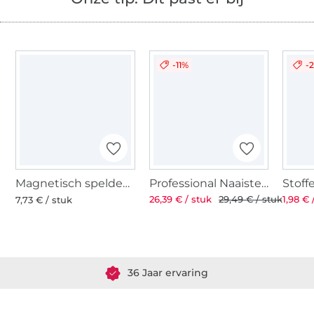
-11%
-
Magnetisch speldenkussen
Professional Naaistersschaar ST 8'' 21 cm
26,39 € / stuk
29,49 € / stuk
1,98 € 
7,73 € / stuk
Meer dan 1.8 miljoen meter stof klaar voor verzending
36 Jaar ervaring