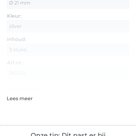
Ø 21 mm
Kleur:
zilver
Inhoud:
3 stuks.
Art.nr.:
341252
Gegevens leverancier
Onze tip: Dit past er bij