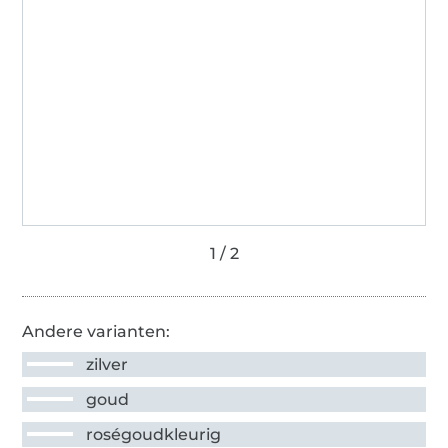
Andere varianten:
zilver
goud
roségoudkleurig