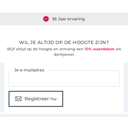
Meer dan 1.8 miljoen meter stof klaar voor verzending
36 Jaar ervaring
WIL JE ALTIJD OP DE HOOGTE ZIJN?
Blijf altijd op de hoogte en ontvang een
10% waardebon
als
dankjewel.
Schrijf je in voor de Stoffen Hemmers nieuwsbrief
Je e-mailadres
Registreer nu