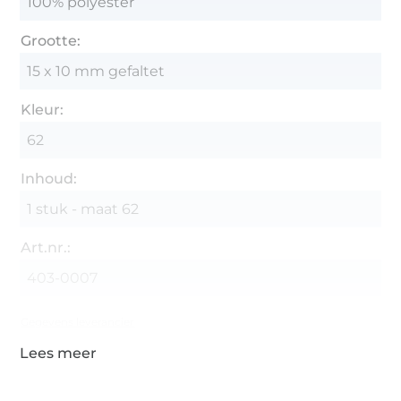
100% polyester
Grootte:
15 x 10 mm gefaltet
Kleur:
62
Inhoud:
1 stuk - maat 62
Art.nr.:
403-0007
Gegevens leverancier