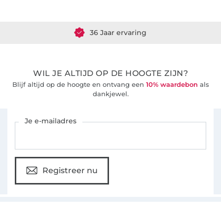
Meer dan 1.8 miljoen meter stof klaar voor verzending
36 Jaar ervaring
WIL JE ALTIJD OP DE HOOGTE ZIJN?
Blijf altijd op de hoogte en ontvang een
10% waardebon
als
dankjewel.
Schrijf je in voor de Stoffen Hemmers nieuwsbrief
Je e-mailadres
Registreer nu