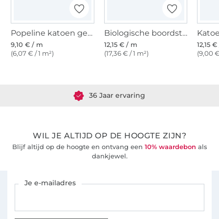
Popeline katoen gebroken wit
Biologische boordstof glad, gebroken wit
9,10 € / m
12,15 € / m
12,15 €
(6,07 € / 1 m²)
(17,36 € / 1 m²)
(9,00 €
Meer dan 1.8 miljoen meter stof klaar voor verzending
36 Jaar ervaring
WIL JE ALTIJD OP DE HOOGTE ZIJN?
Blijf altijd op de hoogte en ontvang een
10% waardebon
als
dankjewel.
Schrijf je in voor de Stoffen Hemmers nieuwsbrief
Je e-mailadres