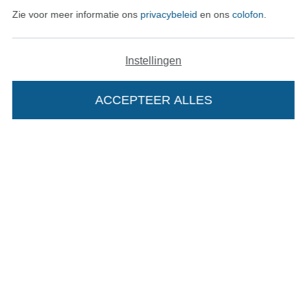
Onze transporteurs
Zie voor meer informatie ons
privacybeleid
en ons
colofon
.
Instellingen
ACCEPTEER ALLES
Wissel naar de Duitse shop
Colofon
Algemene voorwaarden
Privacy
Recht op retournering
Contact