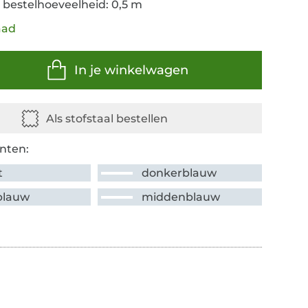
 bestelhoeveelheid: 0,5 m
aad
In je winkelwagen
nten:
t
donkerblauw
tblauw
middenblauw