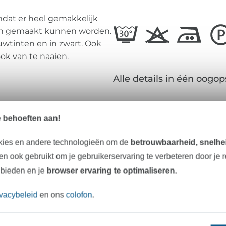
mdat er heel gemakkelijk
an gemaakt kunnen worden.
auwtinten en in zwart. Ook
ok van te naaien.
Alle details in één oogop
Materiaal:
e behoeften aan!
Breedte:
kies en andere technologieën om de
betrouwbaarheid, snelhei
Gewicht:
n ook gebruikt om je gebruikerservaring te verbeteren door je 
 bieden en je
browser ervaring te optimaliseren.
Kleur:
Oppervlak:
ivacybeleid
en ons
colofon
.
Grip: