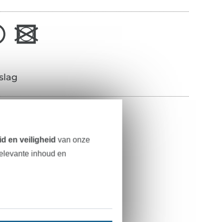
slag
100% katoen
145 cm
d en veiligheid
van onze
124 g/m²
relevante inhoud en
zwart
glad, mat
gladde grip