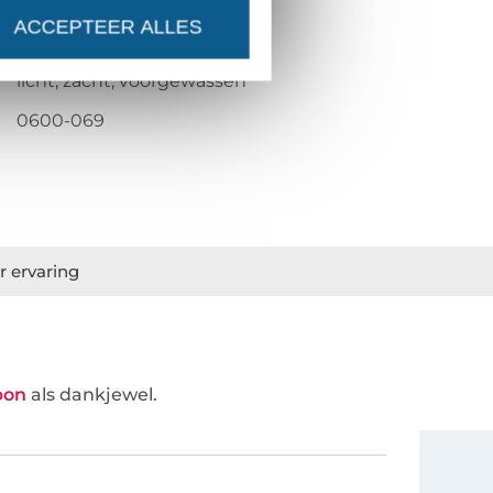
geweven
ACCEPTEER ALLES
garengeverfd
licht, zacht, voorgewassen
0600-069
r ervaring
bon
als dankjewel.