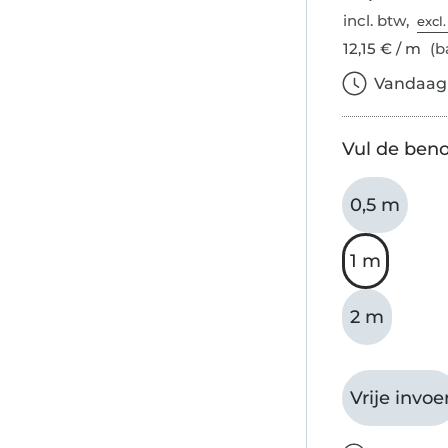
incl. btw,
excl
12,15 € / m
(ba
Vandaag b
Vul de beno
0,5 m
1 m
2 m
Vrije invoe