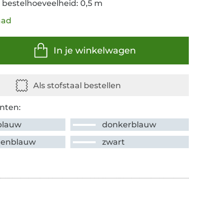
 bestelhoeveelheid: 0,5 m
aad
In je winkelwagen
nten:
tblauw
donkerblauw
enblauw
zwart