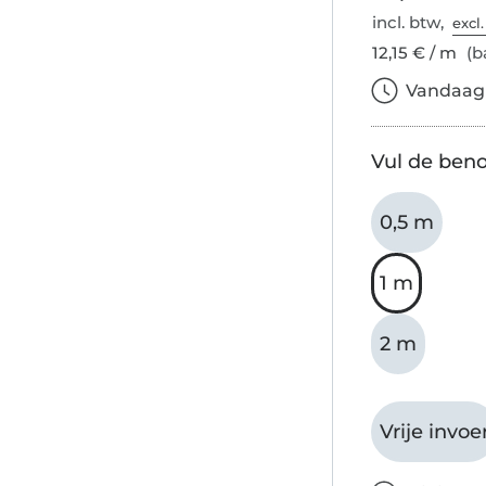
incl. btw,
excl
12,15 € / m
(ba
Vandaag b
Vul de beno
0,5 m
1 m
2 m
Vrije invoe