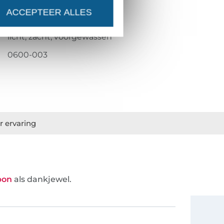
geweven
ACCEPTEER ALLES
garengeverfd
licht, zacht, voorgewassen
0600-003
r ervaring
bon
als dankjewel.