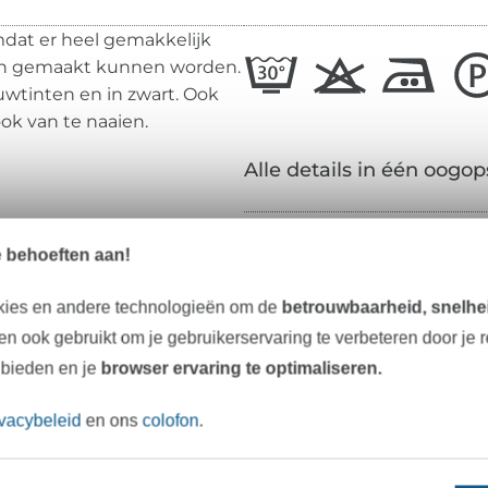
mdat er heel gemakkelijk
an gemaakt kunnen worden.
auwtinten en in zwart. Ook
ok van te naaien.
Alle details in één oogop
Materiaal:
e behoeften aan!
Breedte:
kies en andere technologieën om de
betrouwbaarheid, snelhei
Gewicht:
n ook gebruikt om je gebruikerservaring te verbeteren door je 
 bieden en je
browser ervaring te optimaliseren.
Kleur:
Oppervlak:
ivacybeleid
en ons
colofon
.
Grip: