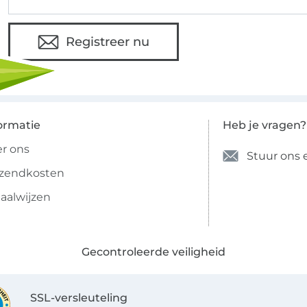
Registreer nu
ormatie
Heb je vragen?
r ons
Stuur ons 
rzendkosten
aalwijzen
Gecontroleerde veiligheid
SSL-versleuteling