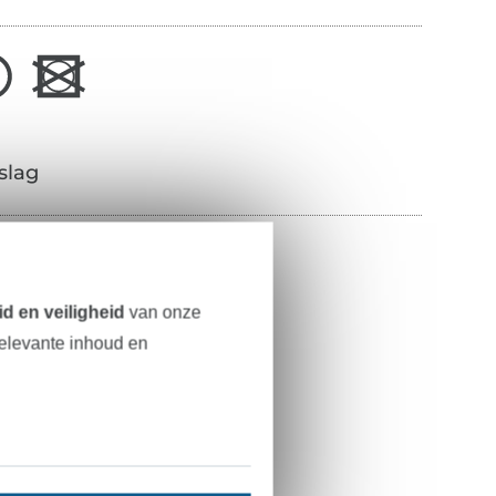
slag
100% katoen
145 cm
d en veiligheid
van onze
124 g/m²
relevante inhoud en
lichtblauw
glad, mat
gladde grip