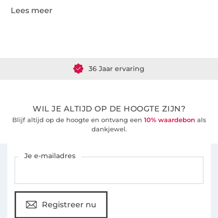
Meer dan 1.8 miljoen meter stof klaar voor verzending
36 Jaar ervaring
WIL JE ALTIJD OP DE HOOGTE ZIJN?
Blijf altijd op de hoogte en ontvang een
10% waardebon
als
dankjewel.
Schrijf je in voor de Stoffen Hemmers nieuwsbrief
Je e-mailadres
Registreer nu