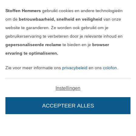
Vind meer inspiratie
Stoffen Hemmers
gebruikt cookies en andere technologieën
om de
betrouwbaarheid, snelheid en veiligheid
van onze
website te garanderen. Ze worden ook gebruikt om je
gebruikerservaring te verbeteren door je relevante inhoud en
gepersonaliseerde reclame
te bieden en je
browser
ervaring te optimaliseren.
Zie voor meer informatie ons
privacybeleid
en ons
colofon
.
Instellingen
Wissel naar de Nederlands
Wissel naar de Fra
Nederlands
Français
ACCEPTEER ALLES
Deutsch