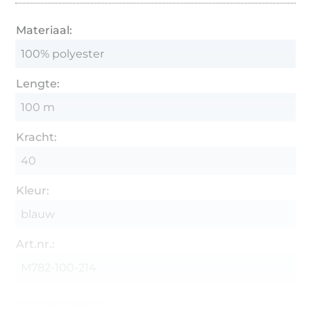
Materiaal:
100% polyester
Lengte:
100 m
Kracht:
40
Kleur:
blauw
Art.nr.:
M782-100-214
Gegevens leverancier