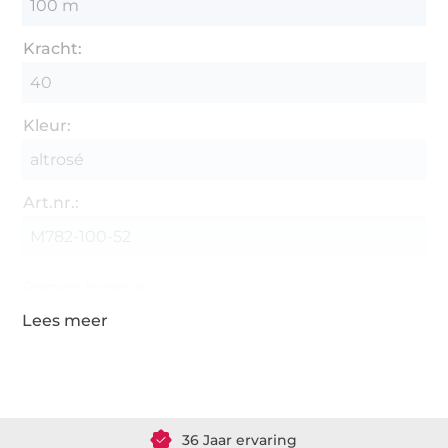
100 m
Kracht:
40
Kleur:
altrosé
Art.nr.:
M782-100-52
Gegevens leverancier
Meer dan 1.8 miljoen meter stof klaar voor verzending
36 Jaar ervaring