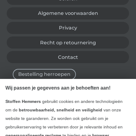
Algemene voorwaarden
Privacy
Recht op retournering
Contact
Bestelling herroepen
Wij passen je gegevens aan je behoeften aan!
Vind meer inspiratie
Stoffen Hemmers
gebruikt cookies en andere technologieën
om de
betrouwbaarheid, snelheid en veiligheid
van onze
website te garanderen. Ze worden ook gebruikt om je
gebruikerservaring te verbeteren door je relevante inhoud en
gepersonaliseerde reclame
te bieden en je
browser