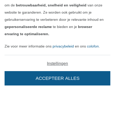
Privacy
om de
betrouwbaarheid, snelheid en veiligheid
van onze
website te garanderen. Ze worden ook gebruikt om je
Recht op retournering
gebruikerservaring te verbeteren door je relevante inhoud en
gepersonaliseerde reclame
te bieden en je
browser
Contact
ervaring te optimaliseren.
Bestelling herroepen
Zie voor meer informatie ons
privacybeleid
en ons
colofon
.
Instellingen
Vind meer inspiratie
ACCEPTEER ALLES