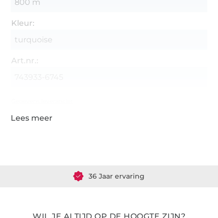
800 m
Kleur:
turquoise
Art.nr.:
743933-6745
Gegevens leverancier
Meer dan 1.8 miljoen meter stof klaar voor verzending
36 Jaar ervaring
WIL JE ALTIJD OP DE HOOGTE ZIJN?