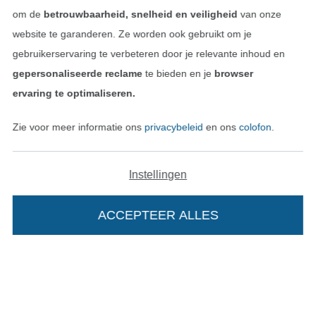
Privacy
om de
betrouwbaarheid, snelheid en veiligheid
van onze
website te garanderen. Ze worden ook gebruikt om je
Recht op retournering
gebruikerservaring te verbeteren door je relevante inhoud en
gepersonaliseerde reclame
te bieden en je
browser
Contact
ervaring te optimaliseren.
Bestelling herroepen
Zie voor meer informatie ons
privacybeleid
en ons
colofon
.
Instellingen
Vind meer inspiratie
ACCEPTEER ALLES