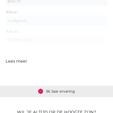
800 m
Kleur:
oudgoud
Art.nr.:
743933-9928
Gegevens leverancier
Meer dan 1.8 miljoen meter stof klaar voor verzending
36 Jaar ervaring
WIL JE ALTIJD OP DE HOOGTE ZIJN?