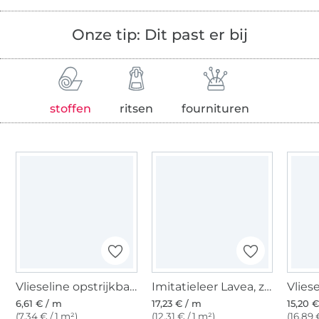
Onze tip: Dit past er bij
stoffen
ritsen
fournituren
Vlieseline opstrijkbare tussenvoering H250, wit
Imitatieleer Lavea, zilverkleurig
6,61 € / m
17,23 € / m
15,20 
(7,34 € / 1 m²)
(12,31 € / 1 m²)
(16,89 