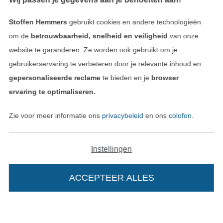
Stoffen Hemmers
gebruikt cookies en andere technologieën
om de
betrouwbaarheid, snelheid en veiligheid
van onze
website te garanderen. Ze worden ook gebruikt om je
gebruikerservaring te verbeteren door je relevante inhoud en
gepersonaliseerde reclame
te bieden en je
browser
ervaring te optimaliseren.
Zie voor meer informatie ons
privacybeleid
en ons
colofon
.
Wissel naar de Nederlands
Wissel naar de Fra
Nederlands
Français
Deutsch
Instellingen
ACCEPTEER ALLES
In je winkelwagen