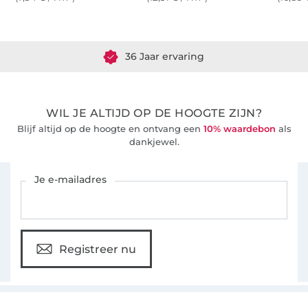
Meer dan 1.8 miljoen meter stof klaar voor verzending
36 Jaar ervaring
WIL JE ALTIJD OP DE HOOGTE ZIJN?
Blijf altijd op de hoogte en ontvang een
10% waardebon
als
dankjewel.
Schrijf je in voor de Stoffen Hemmers nieuwsbrief
Je e-mailadres
Registreer nu