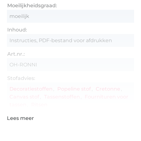
Moeilijkheidsgraad:
moeilijk
Inhoud:
Instructies, PDF-bestand voor afdrukken
Art.nr.:
OH-RONNI
Stofadvies:
Decoratiestoffen
Popeline stof
Cretonne
Canvas stof
Tassenstoffen
Fournituren voor
tassen
Ritsen