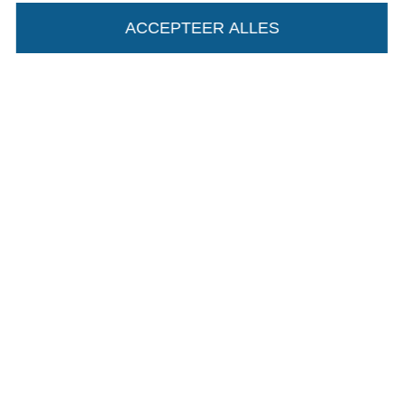
ACCEPTEER ALLES
Wissel naar de Duitse shop
Colofon
Algemene voorwaarden
Privacy
Recht op retournering
Contact
Bestelling herroepen