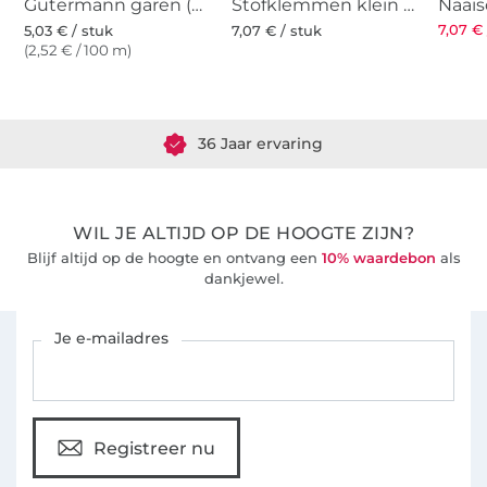
Gütermann garen (269)
Stofklemmen klein 20 st., veelkleurig
Naais
7,07 € 
5,03 € / stuk
7,07 € / stuk
(2,52 € / 100 m)
Meer dan 1.8 miljoen meter stof klaar voor verzending
36 Jaar ervaring
WIL JE ALTIJD OP DE HOOGTE ZIJN?
Blijf altijd op de hoogte en ontvang een
10% waardebon
als
dankjewel.
Schrijf je in voor de Stoffen Hemmers nieuwsbrief
Je e-mailadres
Registreer nu