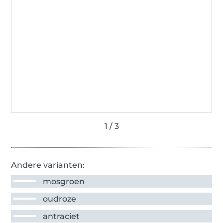
Andere varianten:
mosgroen
oudroze
antraciet