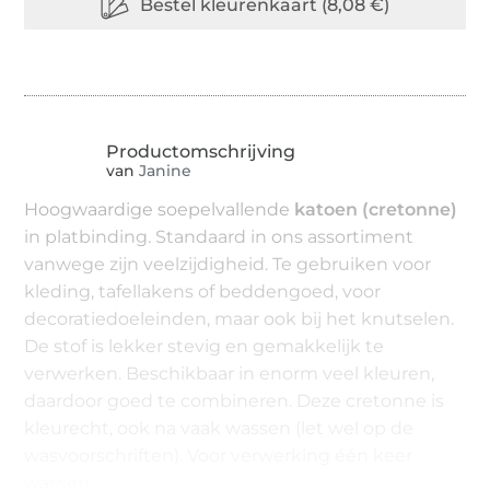
van
Janine
Hoogwaardige soepelvallende
katoen (cretonne)
in platbinding. Standaard in ons assortiment
vanwege zijn veelzijdigheid. Te gebruiken voor
kleding, tafellakens of beddengoed, voor
decoratiedoeleinden, maar ook bij het knutselen.
De stof is lekker stevig en gemakkelijk te
verwerken. Beschikbaar in enorm veel kleuren,
daardoor goed te combineren. Deze cretonne is
kleurecht, ook na vaak wassen (let wel op de
wasvoorschriften). Voor verwerking één keer
wassen.