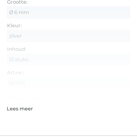
Grootte:
Ø 6 mm
Kleur:
zilver
Inhoud:
12 stuks
Art.nr.:
341241
Gegevens leverancier