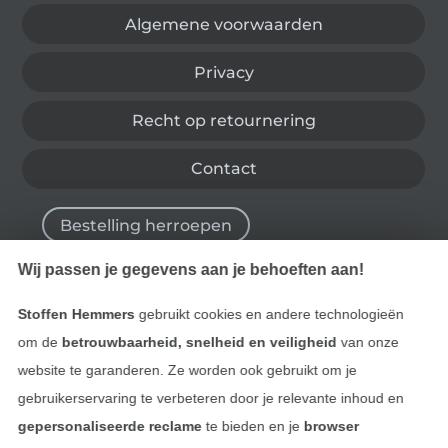
Algemene voorwaarden
Privacy
Recht op retournering
Contact
Bestelling herroepen
Wij passen je gegevens aan je behoeften aan!
Vind meer inspiratie
Stoffen Hemmers
gebruikt cookies en andere technologieën
om de
betrouwbaarheid, snelheid en veiligheid
van onze
website te garanderen. Ze worden ook gebruikt om je
gebruikerservaring te verbeteren door je relevante inhoud en
gepersonaliseerde reclame
te bieden en je
browser