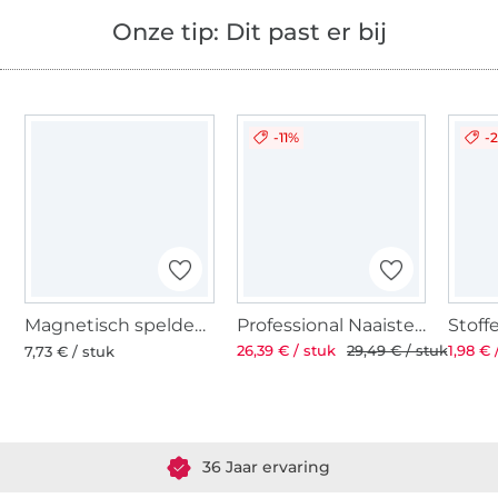
Onze tip: Dit past er bij
-11%
-
Magnetisch speldenkussen
Professional Naaistersschaar ST 8'' 21 cm
26,39 € / stuk
29,49 € / stuk
1,98 € 
7,73 € / stuk
Meer dan 1.8 miljoen meter stof klaar voor verzending
36 Jaar ervaring