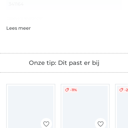
341164
Gegevens leverancier
Onze tip: Dit past er bij
-11%
-