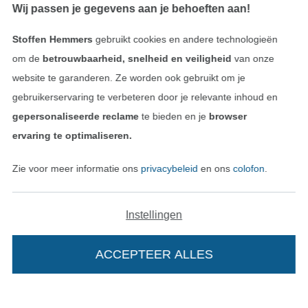
Wij passen je gegevens aan je behoeften aan!
Vind meer inspiratie
Stoffen Hemmers
gebruikt cookies en andere technologieën
om de
betrouwbaarheid, snelheid en veiligheid
van onze
website te garanderen. Ze worden ook gebruikt om je
gebruikerservaring te verbeteren door je relevante inhoud en
gepersonaliseerde reclame
te bieden en je
browser
ervaring te optimaliseren.
Zie voor meer informatie ons
privacybeleid
en ons
colofon
.
Instellingen
Wissel naar de Nederlands
Wissel naar de Fra
Nederlands
Français
ACCEPTEER ALLES
Deutsch