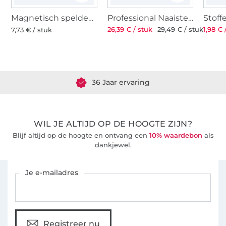
Magnetisch speldenkussen
Professional Naaistersschaar ST 8'' 21 cm
26,39 € / stuk
29,49 € / stuk
1,98 € 
7,73 € / stuk
Meer dan 1.8 miljoen meter stof klaar voor verzending
36 Jaar ervaring
WIL JE ALTIJD OP DE HOOGTE ZIJN?
Blijf altijd op de hoogte en ontvang een
10% waardebon
als
dankjewel.
Schrijf je in voor de Stoffen Hemmers nieuwsbrief
Je e-mailadres
Registreer nu