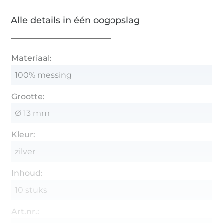
Alle details in één oogopslag
Materiaal:
100% messing
Grootte:
Ø 13 mm
Kleur:
zilver
Inhoud:
10 stuks
Art.nr.: