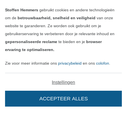
Vind meer inspiratie
Stoffen Hemmers
gebruikt cookies en andere technologieën
om de
betrouwbaarheid, snelheid en veiligheid
van onze
website te garanderen. Ze worden ook gebruikt om je
gebruikerservaring te verbeteren door je relevante inhoud en
gepersonaliseerde reclame
te bieden en je
browser
ervaring te optimaliseren.
Zie voor meer informatie ons
privacybeleid
en ons
colofon
.
Instellingen
Wissel naar de Nederlands
Wissel naar de Fra
Nederlands
Français
ACCEPTEER ALLES
Deutsch