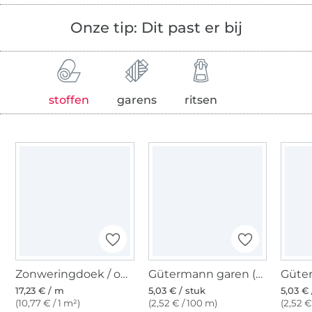
Onze tip: Dit past er bij
stoffen
garens
ritsen
Zonweringdoek / outdoorstof uni, 160 cm, wit
Gütermann garen (369)
17,23 € / m
5,03 € / stuk
5,03 € 
(10,77 € / 1 m²)
(2,52 € / 100 m)
(2,52 €