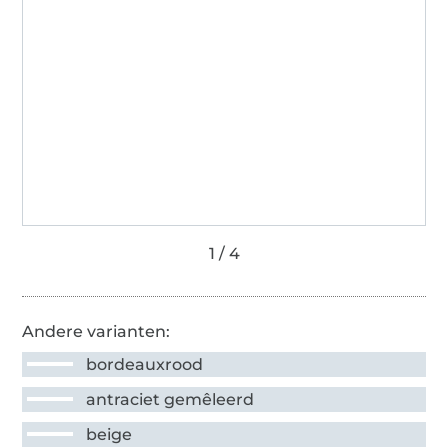
Andere varianten:
bordeauxrood
antraciet gemêleerd
beige