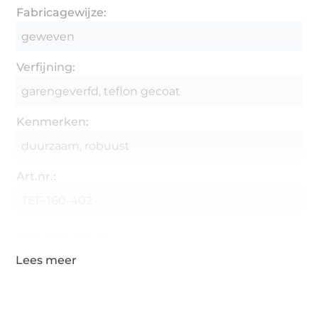
Fabricagewijze:
geweven
Verfijning:
garengeverfd, teflon gecoat
Kenmerken:
duurzaam, robuust
Art.nr.:
TEF-160-402
Gegevens leverancier