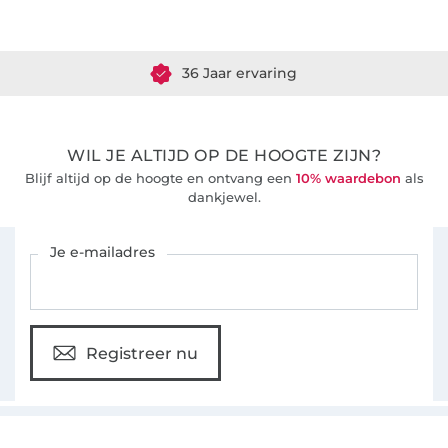
Meer dan 1.8 miljoen meter stof klaar voor verzending
36 Jaar ervaring
WIL JE ALTIJD OP DE HOOGTE ZIJN?
Blijf altijd op de hoogte en ontvang een
10% waardebon
als
dankjewel.
Schrijf je in voor de Stoffen Hemmers nieuwsbrief
Je e-mailadres
Registreer nu