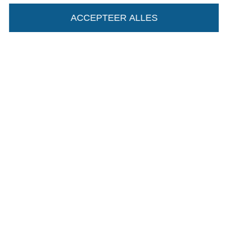
Wissel naar de Duitse shop
ACCEPTEER ALLES
Colofon
Algemene voorwaarden
Privacy
Recht op retournering
Contact
Bestelling herroepen
Vind meer inspiratie