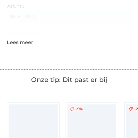
Art.nr.:
1808-0000
Gegevens leverancier
Onze tip: Dit past er bij
-9%
-