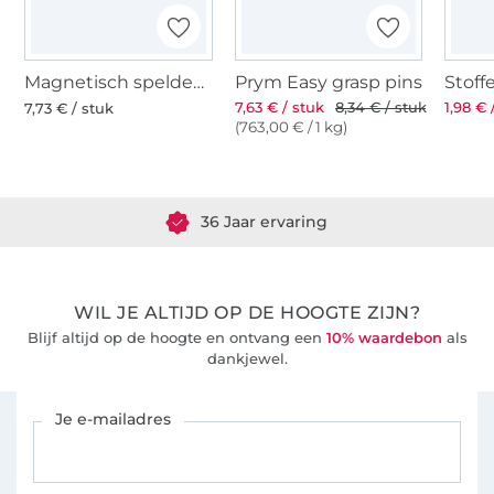
Magnetisch speldenkussen
Prym Easy grasp pins
7,63 € / stuk
8,34 € / stuk
1,98 € 
7,73 € / stuk
(763,00 € / 1 kg)
Meer dan 1.8 miljoen meter stof klaar voor verzending
36 Jaar ervaring
WIL JE ALTIJD OP DE HOOGTE ZIJN?
Blijf altijd op de hoogte en ontvang een
10% waardebon
als
dankjewel.
Schrijf je in voor de Stoffen Hemmers nieuwsbrief
Je e-mailadres