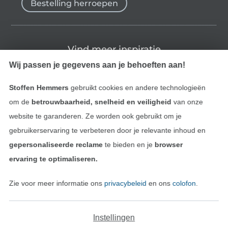
Bestelling herroepen
Vind meer inspiratie
Wij passen je gegevens aan je behoeften aan!
Stoffen Hemmers
gebruikt cookies en andere technologieën
om de
betrouwbaarheid, snelheid en veiligheid
van onze
website te garanderen. Ze worden ook gebruikt om je
gebruikerservaring te verbeteren door je relevante inhoud en
gepersonaliseerde reclame
te bieden en je
browser
ervaring te optimaliseren.
Wissel naar de Nederlands
Wissel naar de Fra
Nederlands
Français
Zie voor meer informatie ons
privacybeleid
en ons
colofon
.
Deutsch
Instellingen