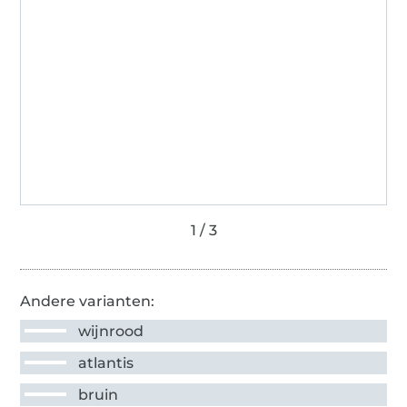
Andere varianten:
wijnrood
atlantis
bruin