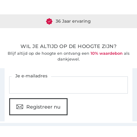
Meer dan 1.8 miljoen meter stof klaar voor verzending
36 Jaar ervaring
WIL JE ALTIJD OP DE HOOGTE ZIJN?
Blijf altijd op de hoogte en ontvang een
10% waardebon
als
dankjewel.
Schrijf je in voor de Stoffen Hemmers nieuwsbrief
Je e-mailadres
Registreer nu