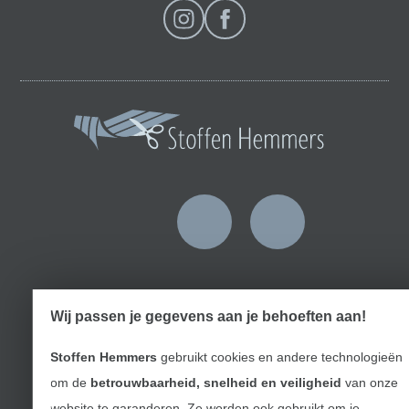
Wissel naar de Nederlands
Wissel naar de Fra
Nederlands
Français
Deutsch
Wij passen je gegevens aan je behoeften aan!
Stoffen Hemmers
gebruikt cookies en andere technologieën
om de
betrouwbaarheid, snelheid en veiligheid
van onze
website te garanderen. Ze worden ook gebruikt om je