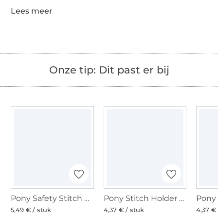
Onze tip: Dit past er bij
Pony Safety Stitch markers 15 pcs.
Pony Stitch Holder 3 pcs.
Pony 
5,49 € / stuk
4,37 € / stuk
4,37 € 