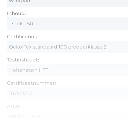
wijnrood
Inhoud:
1 stuk - 50 g
Certificering:
Oeko-Tex standaard 100 productklasse 2
Testinstituut:
Hohenstein HTTI
Certificaatnummer:
18.0.41210
Art.nr.:
9801211-08222
Gegevens leverancier