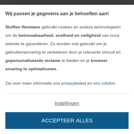
Wissel naar de Duitse shop
Wij passen je gegevens aan je behoeften aan!
Colofon
Stoffen Hemmers
gebruikt cookies en andere technologieën
Algemene voorwaarden
om de
betrouwbaarheid, snelheid en veiligheid
van onze
website te garanderen. Ze worden ook gebruikt om je
Privacy
gebruikerservaring te verbeteren door je relevante inhoud en
gepersonaliseerde reclame
te bieden en je
browser
Recht op retournering
ervaring te optimaliseren.
Contact
Zie voor meer informatie ons
privacybeleid
en ons
colofon
.
Bestelling herroepen
Instellingen
Vind meer inspiratie
ACCEPTEER ALLES