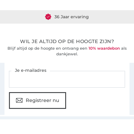
Meer dan 1.8 miljoen meter stof klaar voor verzending
36 Jaar ervaring
WIL JE ALTIJD OP DE HOOGTE ZIJN?
Blijf altijd op de hoogte en ontvang een
10% waardebon
als
dankjewel.
Schrijf je in voor de Stoffen Hemmers nieuwsbrief
Je e-mailadres
Registreer nu