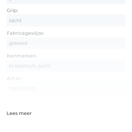
Grip:
zacht
Fabricagewijze:
gebreid
Kenmerken:
bi-elastisch, zacht
Art.nr.:
139.911-1005
Gegevens leverancier