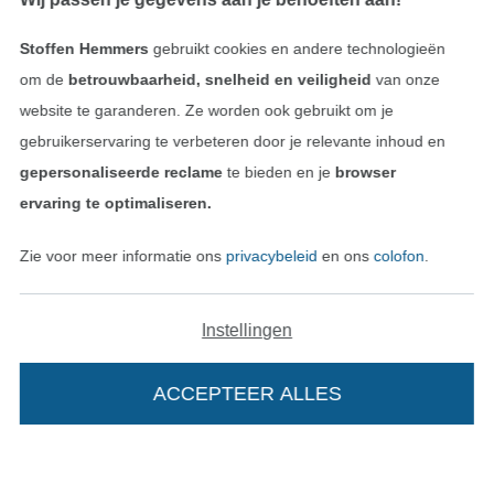
Stoffen Hemmers
gebruikt cookies en andere technologieën
Onze transporteurs
om de
betrouwbaarheid, snelheid en veiligheid
van onze
website te garanderen. Ze worden ook gebruikt om je
gebruikerservaring te verbeteren door je relevante inhoud en
gepersonaliseerde reclame
te bieden en je
browser
ervaring te optimaliseren.
Wissel naar de Duitse shop
Zie voor meer informatie ons
privacybeleid
en ons
colofon
.
Colofon
Algemene voorwaarden
Instellingen
Privacy
ACCEPTEER ALLES
Recht op retournering
Contact