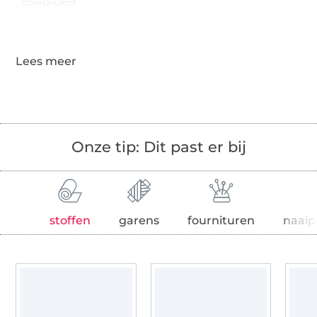
9546-069
Gegevens leverancier
Onze tip: Dit past er bij
stoffen
garens
fournituren
naaip