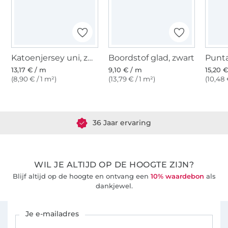
Katoenjersey uni, zwart
Boordstof glad, zwart
13,17 € / m
9,10 € / m
15,20 
(8,90 € / 1 m²)
(13,79 € / 1 m²)
(10,48 
Meer dan 1.8 miljoen meter stof klaar voor verzending
36 Jaar ervaring
WIL JE ALTIJD OP DE HOOGTE ZIJN?
Blijf altijd op de hoogte en ontvang een
10% waardebon
als
dankjewel.
Schrijf je in voor de Stoffen Hemmers nieuwsbrief
Je e-mailadres