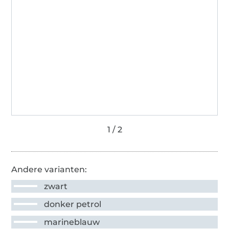
Andere varianten:
zwart
donker petrol
marineblauw